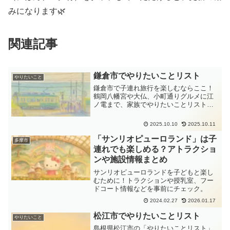
みになります🌿
関連記事
鎌倉市でやりたいことリスト
やりたいこと
鎌倉市で子連れ旅行を楽しむならここ！
鶴岡八幡宮や大仏、小町通りグルメに江
ノ電まで、家族でやりたいことリストを
まとめました。
2025.10.10
2025.10.11
「サンリオピューロランド」は子
多摩市
連れでも楽しめる？アトラクショ
ンや施設情報まとめ
サンリオピューロランドを子どもと楽し
むために！トラクションや授乳室、フー
ドコート情報などを事前にチェック。
2024.02.27
2026.01.17
松江市でやりたいことリスト
やりたいこと
島根県松江市の「やりたいことリスト」