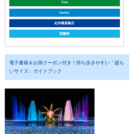
7net
honto
紀伊國屋書店
図書館
電子書籍＆お得クーポン付き！持ち歩きやすい「超ち
いサイズ」ガイドブック