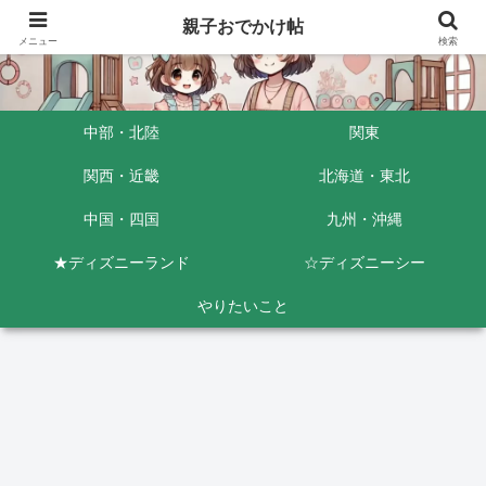
親子おでかけ帖
メニュー
検索
中部・北陸
関東
関西・近畿
北海道・東北
中国・四国
九州・沖縄
★ディズニーランド
☆ディズニーシー
やりたいこと