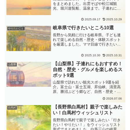
をまとめました。出雲そばや松江城観
光、堀川遊覧船、温泉まで。子連れにも
おすすめの観光スポットやグルメを紹介
します。
2025.09.17
2025.10.29
岐阜県で行きたいところ10選
やりたいこと
長野から気軽に行ける岐阜県。子ども連
れで楽しめる自然・歴史・体験スポット
を厳選しました。ママ目線で行きたいと
ころをまとめました。週末日帰りから家
族お泊まりまで、岐阜旅のヒント満載で
2025.10.30
2025.10.31
す。
【山梨県】子連れにもおすすめ！
山梨県
自然・歴史・グルメを楽しめるス
ポット9選
山梨県で訪れたい観光スポット9選を紹
介。富士山・富士五湖、昇仙峡、清里高
原、勝沼ぶどう郷など、自然・歴史・グ
ルメを楽しめるおでかけ先をまとめまし
2026.07.06
た。子連れ旅行や日帰り観光の参考に
も。
【長野県白馬村】親子で楽しみた
白馬村
い！白馬村ウィッシュリスト
長野県白馬村で親子で楽しみたい「行き
たい！やりたい！」をウィッシュリスト
形式でまとめました。白馬三山の絶景、