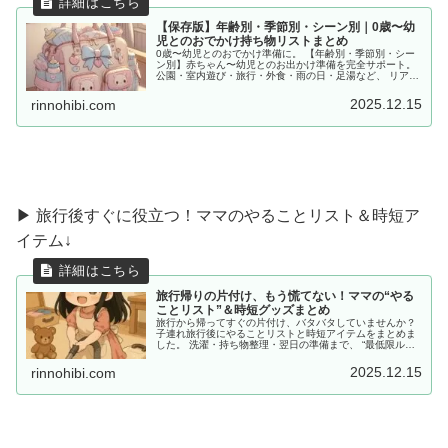
【保存版】年齢別・季節別・シーン別｜0歳〜幼
児とのおでかけ持ち物リストまとめ
0歳〜幼児とのおでかけ準備に。 【年齢別・季節別・シー
ン別】赤ちゃん〜幼児とのお出かけ準備を完全サポート。
公園・室内遊び・旅行・外食・雨の日・足湯など、 リアル
な体験をもとに「あると便利な持ち物」をママ目線でまと
めました。
2025.12.15
rinnohibi.com
▶ 旅行後すぐに役立つ！ママのやることリスト＆時短ア
イテム↓
旅行帰りの片付け、もう慌てない！ママの“やる
ことリスト”＆時短グッズまとめ
旅行から帰ってすぐの片付け、バタバタしていませんか？
子連れ旅行後にやることリストと時短アイテムをまとめま
した。 洗濯・持ち物整理・翌日の準備まで、 “最低限ルー
ティン”で、少しだけラクしませんか？
2025.12.15
rinnohibi.com