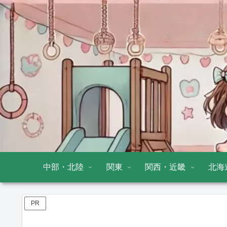
中部・北陸
関東
関西・近畿
北海
PR