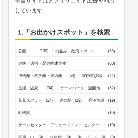
※当サイトはアフィリエイト広告を利用
しています。
1.「お出かけスポット」を検索
公園
(139)
街並み・散策スポット
(63)
史跡・遺構・歴史的建造物
(60)
博物館・科学館・美術館
(54)
室内遊び場
(44)
足湯・温泉
(34)
テーマパーク・遊園地
(32)
花見スポット
(24)
道の駅
(19)
宿泊施設
(19)
動物園
(10)
ゲームセンター・アミューズメント センター
(10)
高原・山
(9)
水族館
(9)
海・ビーチ・港
(8)