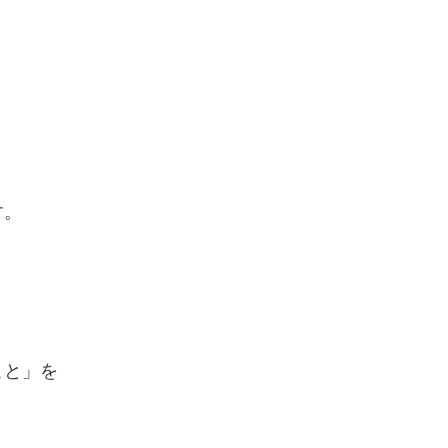
す。
こと」を