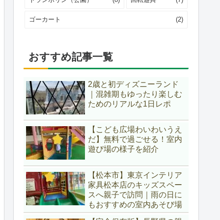
ゴーカート
(2)
おすすめ記事一覧
2歳と初ディズニーランド
｜混雑期もゆったり楽しむ
ためのリアルな1日レポ
【こども広場わいわいうえ
だ】無料で過ごせる！室内
遊び場の様子を紹介
【松本市】東京インテリア
家具松本店のキッズスペー
スへ親子で訪問｜雨の日に
もおすすめの室内あそび場