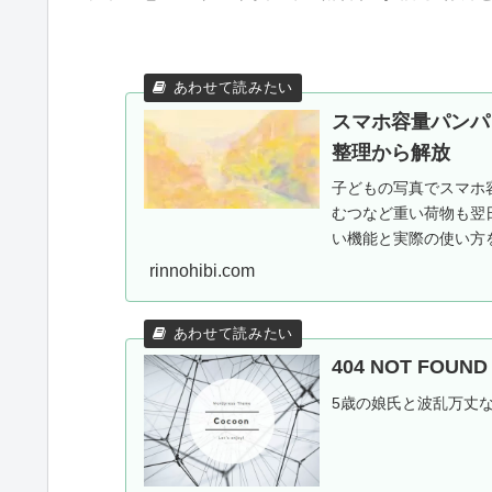
スマホ容量パンパ
整理から解放
子どもの写真でスマホ容
むつなど重い荷物も翌
い機能と実際の使い方を
施中。
rinnohibi.com
404 NOT FOU
5歳の娘氏と波乱万丈