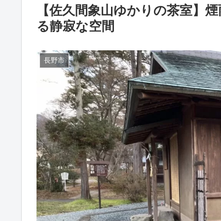
【佐久間象山ゆかりの茶室】煙
る静寂な空間
長野市