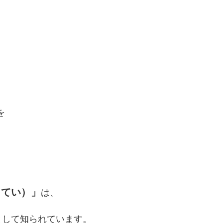
を
うてい）」
は、
として知られています。