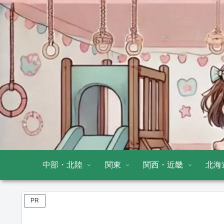
中部・北陸
関東
関西・近畿
北海
PR