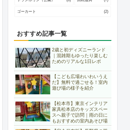
ゴーカート
(2)
おすすめ記事一覧
2歳と初ディズニーランド
｜混雑期もゆったり楽しむ
ためのリアルな1日レポ
【こども広場わいわいうえ
だ】無料で過ごせる！室内
遊び場の様子を紹介
【松本市】東京インテリア
家具松本店のキッズスペー
スへ親子で訪問｜雨の日に
もおすすめの室内あそび場