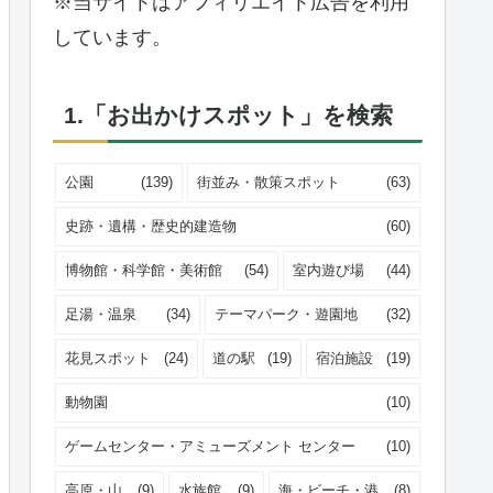
※当サイトはアフィリエイト広告を利用
しています。
1.「お出かけスポット」を検索
公園
(139)
街並み・散策スポット
(63)
史跡・遺構・歴史的建造物
(60)
博物館・科学館・美術館
(54)
室内遊び場
(44)
足湯・温泉
(34)
テーマパーク・遊園地
(32)
花見スポット
(24)
道の駅
(19)
宿泊施設
(19)
動物園
(10)
ゲームセンター・アミューズメント センター
(10)
高原・山
(9)
水族館
(9)
海・ビーチ・港
(8)