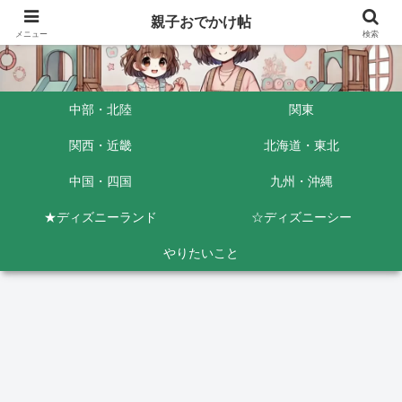
親子おでかけ帖
メニュー
検索
中部・北陸
関東
関西・近畿
北海道・東北
中国・四国
九州・沖縄
★ディズニーランド
☆ディズニーシー
やりたいこと