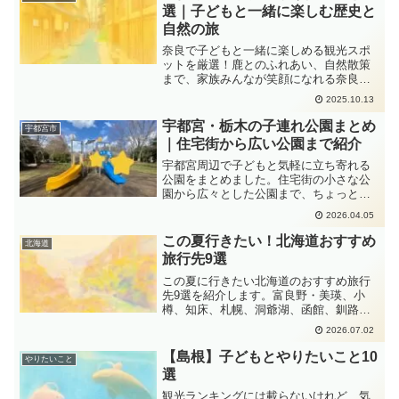
選｜子どもと一緒に楽しむ歴史と
自然の旅
奈良で子どもと一緒に楽しめる観光スポ
ットを厳選！鹿とのふれあい、自然散策
まで、家族みんなが笑顔になれる奈良の
やりたいこと10選をご紹介します。
2025.10.13
宇都宮・栃木の子連れ公園まとめ
宇都宮市
｜住宅街から広い公園まで紹介
宇都宮周辺で子どもと気軽に立ち寄れる
公園をまとめました。住宅街の小さな公
園から広々とした公園まで、ちょっと遊
びたい日や気分転換にぴったりのスポッ
2026.04.05
トを紹介します。
この夏行きたい！北海道おすすめ
北海道
旅行先9選
この夏に行きたい北海道のおすすめ旅行
先9選を紹介します。富良野・美瑛、小
樽、知床、札幌、洞爺湖、函館、釧路・
阿寒湖、十勝・帯広、ニセコ・ルスツま
2026.07.02
で、絶景やグルメ、自然体験を楽しめる
スポットをまとめました。子連れ旅行や
【島根】子どもとやりたいこと10
やりたいこと
家族旅行、夏休みのおでかけ先探しにも
選
おすすめです。
観光ランキングには載らないけれど、気