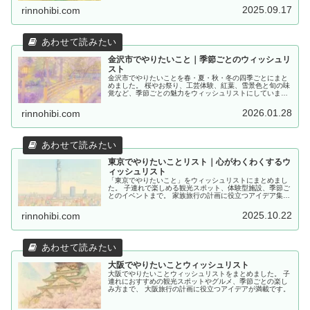
2025.09.17
rinnohibi.com
金沢市でやりたいこと｜季節ごとのウィッシュリ
スト
金沢市でやりたいことを春・夏・秋・冬の四季ごとにまと
めました。 桜やお祭り、工芸体験、紅葉、雪景色と旬の味
覚など、季節ごとの魅力をウィッシュリストにしていま
す。
2026.01.28
rinnohibi.com
東京でやりたいことリスト｜心がわくわくするウ
ィッシュリスト
「東京でやりたいこと」をウィッシュリストにまとめまし
た。 子連れで楽しめる観光スポット、体験型施設、季節ご
とのイベントまで。 家族旅行の計画に役立つアイデア集で
す。
2025.10.22
rinnohibi.com
大阪でやりたいことウィッシュリスト
大阪でやりたいことウィッシュリストをまとめました。 子
連れにおすすめの観光スポットやグルメ、季節ごとの楽し
み方まで、 大阪旅行の計画に役立つアイデアが満載です。