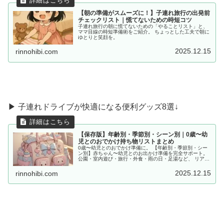
【朝の準備がスムーズに！】子連れ旅行の出発前
チェックリスト｜慌てないための時短コツ
子連れ旅行の朝に慌てないための「やることリスト」と、
ママ目線の時短準備術をご紹介。 ちょっとした工夫で朝に
ゆとりと笑顔を。
2025.12.15
rinnohibi.com
▶︎ 子連れドライブが快適になる便利グッズ8選↓
【保存版】年齢別・季節別・シーン別｜0歳〜幼
児とのおでかけ持ち物リストまとめ
0歳〜幼児とのおでかけ準備に。 【年齢別・季節別・シー
ン別】赤ちゃん〜幼児とのお出かけ準備を完全サポート。
公園・室内遊び・旅行・外食・雨の日・足湯など、 リアル
な体験をもとに「あると便利な持ち物」をママ目線でまと
めました。
2025.12.15
rinnohibi.com