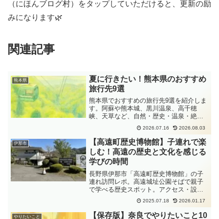
（にほんブログ村）をタップしていただけると、更新の励
みになります🌿
関連記事
夏に行きたい！熊本県のおすすめ
熊本県
旅行先9選
熊本県でおすすめの旅行先9選を紹介しま
す。阿蘇や熊本城、黒川温泉、高千穂
峡、天草など、自然・歴史・温泉・絶景
を楽しめる人気スポットを厳選。子連れ
2026.07.16
2026.08.03
旅行や日帰り旅行、夏のおでかけにも役
立つ熊本県観光ガイドです。
【高遠町歴史博物館】子連れで楽
伊那市
しむ！高遠の歴史と文化を感じる
学びの時間
長野県伊那市「高遠町歴史博物館」の子
連れ訪問レポ。高遠城址公園そばで親子
で学べる歴史スポット。アクセス・設備
情報も掲載！
2025.07.18
2026.01.17
【保存版】奈良でやりたいこと10
やりたいこと