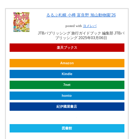
るるぶ札幌 小樽 富良野 旭山動物園’26
posted with
ヨメレバ
JTBパブリッシング 旅行ガイドブック 編集部 JTBパ
ブリッシング 2025年03月06日
楽天ブックス
Amazon
Kindle
7net
honto
紀伊國屋書店
ebookjapan
図書館