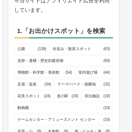
※当サイトはアフィリエイト広告を利用
しています。
1.「お出かけスポット」を検索
公園
(139)
街並み・散策スポット
(63)
史跡・遺構・歴史的建造物
(60)
博物館・科学館・美術館
(54)
室内遊び場
(44)
足湯・温泉
(34)
テーマパーク・遊園地
(32)
花見スポット
(24)
道の駅
(19)
宿泊施設
(19)
動物園
(10)
ゲームセンター・アミューズメント センター
(10)
高原・山
(9)
水族館
(9)
海・ビーチ・港
(8)