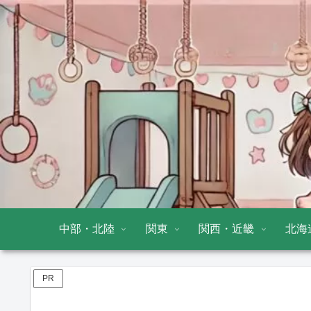
中部・北陸
関東
関西・近畿
北海
PR