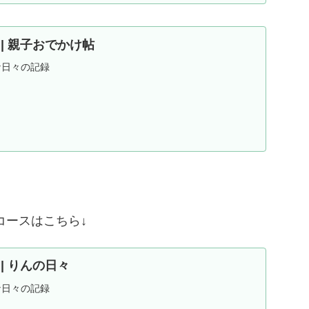
ND | 親子おでかけ帖
な日々の記録
コースはこちら↓
D | りんの日々
な日々の記録