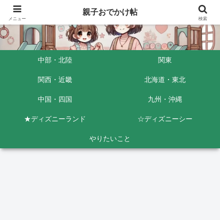
親子おでかけ帖
メニュー
検索
中部・北陸
関東
関西・近畿
北海道・東北
中国・四国
九州・沖縄
★ディズニーランド
☆ディズニーシー
やりたいこと