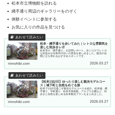
松本市立博物館を訪れる
縄手通り周辺のギャラリーをのぞく
体験イベントに参加する
お気に入りの作品を見つける
松本・縄手通りを歩いてみた｜レトロな雰囲気を
楽しむ街歩きレポ
松本市の「縄手通り」を訪問レポート。歩くだけでレトロ
な街並みや女鳥羽川沿いの景色を楽しめました。観光の合
間に立ち寄れるおすすめスポットです。
2026.03.27
rinnohibi.com
【松本1泊2日】ゆったり楽しむ観光モデルコー
ス｜城下町と自然をめぐる旅
松本で1泊2日過ごす観光モデルコースを紹介。松本城、縄
手通り、中町通り、松本市美術館、アルプス公園など、街
歩きと自然を楽しめる松本観光プランをまとめました。
2026.03.27
rinnohibi.com