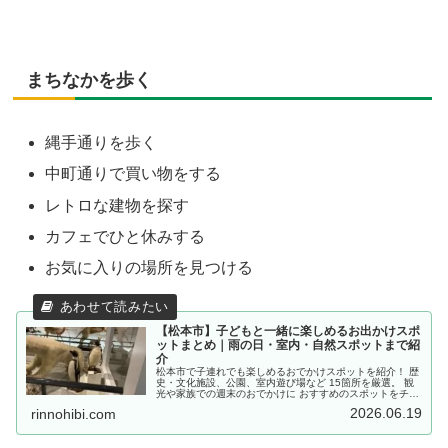
まちなかを歩く
縄手通りを歩く
中町通りで買い物をする
レトロな建物を探す
カフェでひと休みする
お気に入りの場所を見つける
【松本市】子どもと一緒に楽しめるお出かけスポ
ットまとめ｜雨の日・室内・自然スポットまで紹
介
松本市で子連れでも楽しめるおでかけスポットを紹介！ 歴
史・文化施設、公園、室内遊び場など 15箇所を厳選。 観
光や家族での週末のおでかけに おすすめのスポットをチェ
ック！
2026.06.19
rinnohibi.com