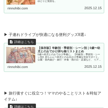
ゆとりと笑顔を。
2025.12.15
rinnohibi.com
▶︎ 子連れドライブが快適になる便利グッズ8選↓
【保存版】年齢別・季節別・シーン別｜0歳〜幼
児とのおでかけ持ち物リストまとめ
0歳〜幼児とのおでかけ準備に。 【年齢別・季節別・シー
ン別】赤ちゃん〜幼児とのお出かけ準備を完全サポート。
公園・室内遊び・旅行・外食・雨の日・足湯など、 リアル
な体験をもとに「あると便利な持ち物」をママ目線でまと
めました。
2025.12.15
rinnohibi.com
▶ 旅行後すぐに役立つ！ママのやることリスト＆時短ア
イテム↓