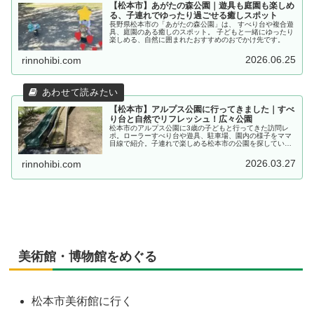
【松本市】あがたの森公園｜遊具も庭園も楽しめ
る、子連れでゆったり過ごせる癒しスポット
長野県松本市の「あがたの森公園」は、 すべり台や複合遊
具、庭園のある癒しのスポット。 子どもと一緒にゆったり
楽しめる、自然に囲まれたおすすめのおでかけ先です。
2026.06.25
rinnohibi.com
【松本市】アルプス公園に行ってきました｜すべ
り台と自然でリフレッシュ！広々公園
松本市のアルプス公園に3歳の子どもと行ってきた訪問レ
ポ。ローラーすべり台や遊具、駐車場、園内の様子をママ
目線で紹介。子連れで楽しめる松本市の公園を探している
方に。
2026.03.27
rinnohibi.com
美術館・博物館をめぐる
松本市美術館に行く