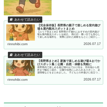
【完全保存版】長野県の親子で楽しめる室内遊び
場＆屋内観光スポットまとめ
【エリア別まとめ】長野県の子連れにおすすめの室内遊び
場＆屋内観光スポットを紹介。 雨の日・暑い日でも安心し
て楽しめる場所を、 実際に訪れた経験をもとにご紹介して
います。
2026.07.17
rinnohibi.com
【長野県まとめ】家族で楽しめる遊び場＆おでか
けスポット集｜公園・自然・体験を気軽に
長野県内で楽しめる遊び場やおでかけ先を、市街地から郊
外まで幅広く紹介。 公園や自然にふれられるスポット、足
湯情報などをまとめました。 子どもとの外遊びに役立つ情
報を探している方におすすめです。
2026.07.17
rinnohibi.com