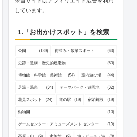
※当サイトはアフィリエイト広告を利用
しています。
1.「お出かけスポット」を検索
公園
(139)
街並み・散策スポット
(63)
史跡・遺構・歴史的建造物
(60)
博物館・科学館・美術館
(54)
室内遊び場
(44)
足湯・温泉
(34)
テーマパーク・遊園地
(32)
花見スポット
(24)
道の駅
(19)
宿泊施設
(19)
動物園
(10)
ゲームセンター・アミューズメント センター
(10)
高原・山
(9)
水族館
(9)
海・ビーチ・港
(8)