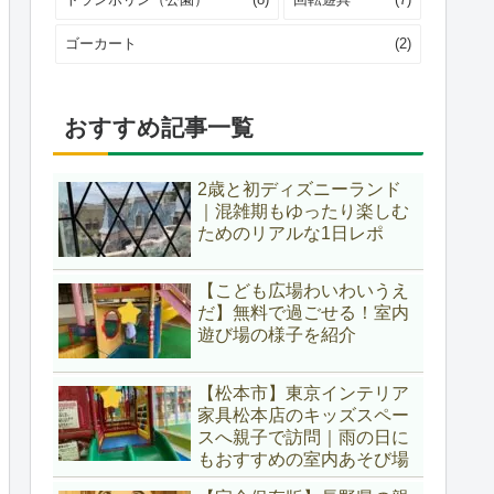
ゴーカート
(2)
おすすめ記事一覧
2歳と初ディズニーランド
｜混雑期もゆったり楽しむ
ためのリアルな1日レポ
【こども広場わいわいうえ
だ】無料で過ごせる！室内
遊び場の様子を紹介
【松本市】東京インテリア
家具松本店のキッズスペー
スへ親子で訪問｜雨の日に
もおすすめの室内あそび場