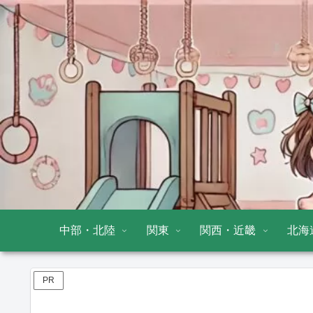
中部・北陸
関東
関西・近畿
北海
PR