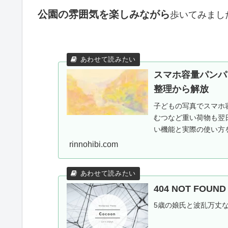
公園の雰囲気を楽しみながら
歩いてみまし
スマホ容量パンパ
整理から解放
子どもの写真でスマホ容
むつなど重い荷物も翌
い機能と実際の使い方を
施中。
rinnohibi.com
404 NOT FOU
5歳の娘氏と波乱万丈