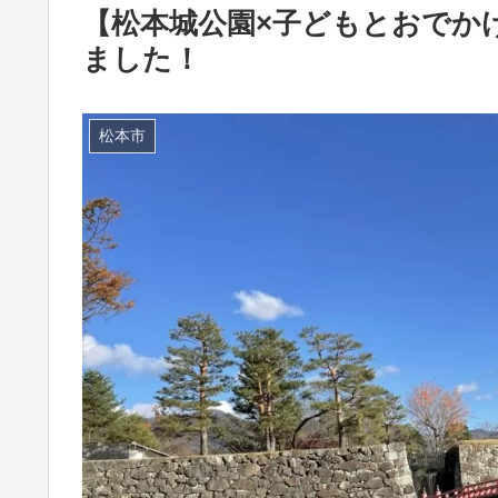
【松本城公園×子どもとおでか
ました！
松本市