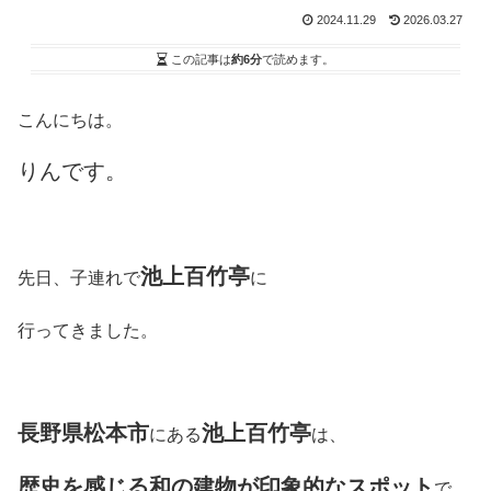
2024.11.29
2026.03.27
この記事は
約6分
で読めます。
こんにちは。
りんです。
池上百竹亭
先日、子連れで
に
行ってきました。
長野県松本市
池上百竹亭
にある
は、
歴史を感じる和の建物が印象的なスポット
で