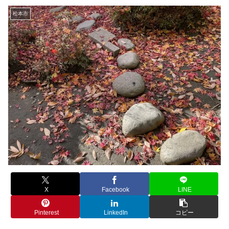
松本市
X
Facebook
LINE
Pinterest
LinkedIn
コピー