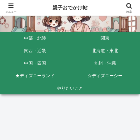
親子おでかけ帖
メニュー
検索
中部・北陸
関東
関西・近畿
北海道・東北
中国・四国
九州・沖縄
★ディズニーランド
☆ディズニーシー
やりたいこと