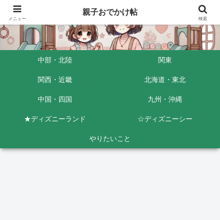
親子おでかけ帖
メニュー
検索
中部・北陸
関東
関西・近畿
北海道・東北
中国・四国
九州・沖縄
★ディズニーランド
☆ディズニーシー
やりたいこと