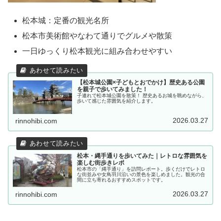
松本城：定番の観光名所
松本市美術館やなわて通りでグルメや散策
一日ゆっくり松本観光に組み合わせやすい
【松本城公園×子どもとおでかけ】歴史ある公園
を親子で歩いてみました！
子連れで松本城公園を散策！ 歴史あるお城を眺めながら、
歩いて感じた雰囲気を紹介します。
2026.03.27
rinnohibi.com
松本・縄手通りを歩いてみた｜レトロな雰囲気を
楽しむ街歩きレポ
松本市の「縄手通り」を訪問レポート。歩くだけでレトロ
な街並みや女鳥羽川沿いの景色を楽しめました。観光の合
間に立ち寄れるおすすめスポットです。
2026.03.27
rinnohibi.com