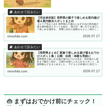
【完全保存版】長野県の親子で楽しめる室内遊び
場＆屋内観光スポットまとめ
【エリア別まとめ】長野県の子連れにおすすめの室内遊び
場＆屋内観光スポットを紹介。 雨の日・暑い日でも安心し
て楽しめる場所を、 実際に訪れた経験をもとにご紹介して
います。
2026.07.17
rinnohibi.com
【長野県まとめ】家族で楽しめる遊び場＆おでか
けスポット集｜公園・自然・体験を気軽に
長野県内で楽しめる遊び場やおでかけ先を、市街地から郊
外まで幅広く紹介。 公園や自然にふれられるスポット、足
湯情報などをまとめました。 子どもとの外遊びに役立つ情
報を探している方におすすめです。
2026.07.17
rinnohibi.com
👜 まずはおでかけ前にチェック！