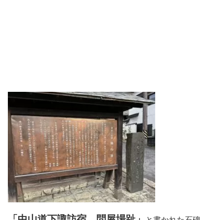
「中山道下諏訪宿 問屋場趾」
と書かれた石碑