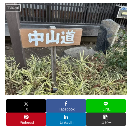
下諏訪町
X
Facebook
LINE
Pinterest
LinkedIn
コピー