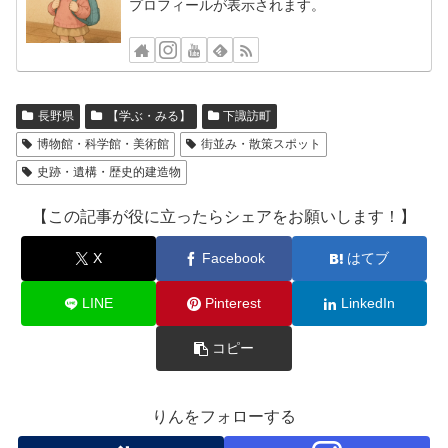
プロフィールが表示されます。
長野県
【学ぶ・みる】
下諏訪町
博物館・科学館・美術館
街並み・散策スポット
史跡・遺構・歴史的建造物
【この記事が役に立ったらシェアをお願いします！】
X
Facebook
はてブ
LINE
Pinterest
LinkedIn
コピー
りんをフォローする