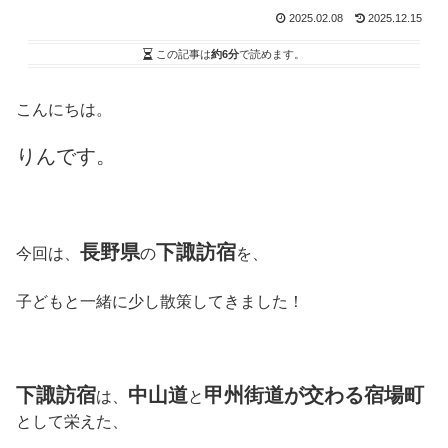
2025.02.08
2025.12.15
この記事は
約6分
で読めます。
こんにちは。
りんです。
長野県
下諏訪宿
今回は、
の
を、
子どもと一緒に少し散策してきました！
下諏訪宿
中山道
甲州街道が交わる宿場町
は、
と
として栄えた、