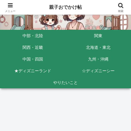
親子おでかけ帖
メニュー
検索
中部・北陸
関東
関西・近畿
北海道・東北
中国・四国
九州・沖縄
★ディズニーランド
☆ディズニーシー
やりたいこと