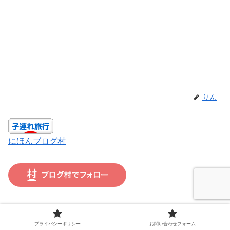
りん
にほんブログ村
🎀この記事が少しでも参考になった方へ── 上のバナー
（にほんブログ村）をタップしていただけると、更新の励
プライバシーポリシー
お問い合わせフォーム