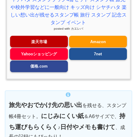
や校外学習などに一般向け キッズ向け シヤチハタ 楽
しい想い出が残せるスタンプ帳 旅行 スタンプ 記念ス
タンプ イベント
posted with
カエレバ
楽天市場
Amazon
Yahooショッピング
7net
価格.com
旅先やおでかけ先の思い出
を残せる、スタンプ
にじみにくい紙
持
帳4冊セット。
＆A6サイズで、
ち運びもらくらく
日付やメモも書けて
♪
、成
長の記録にもぴったり！