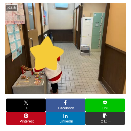
松本市
X
Facebook
LINE
Pinterest
LinkedIn
コピー