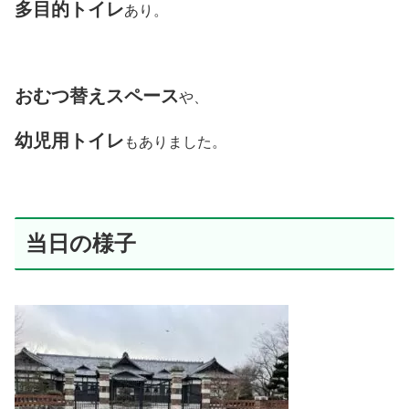
多目的トイレ
あり。
おむつ替えスペース
や、
幼児用トイレ
もありました。
当日の様子