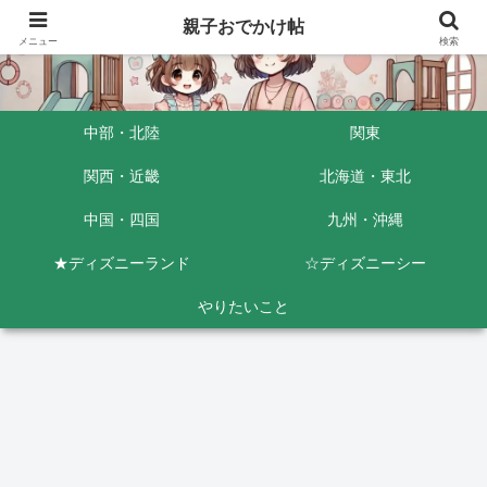
親子おでかけ帖
メニュー
検索
中部・北陸
関東
関西・近畿
北海道・東北
中国・四国
九州・沖縄
★ディズニーランド
☆ディズニーシー
やりたいこと