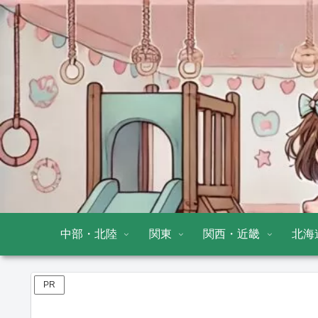
中部・北陸
関東
関西・近畿
北海
PR