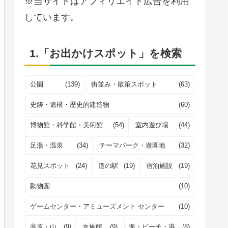
※当サイトはアフィリエイト広告を利用
しています。
1.「お出かけスポット」を検索
公園
(139)
街並み・散策スポット
(63)
史跡・遺構・歴史的建造物
(60)
博物館・科学館・美術館
(54)
室内遊び場
(44)
足湯・温泉
(34)
テーマパーク・遊園地
(32)
花見スポット
(24)
道の駅
(19)
宿泊施設
(19)
動物園
(10)
ゲームセンター・アミューズメント センター
(10)
高原・山
(9)
水族館
(9)
海・ビーチ・港
(8)