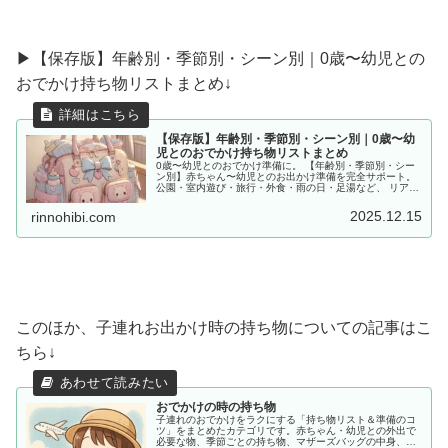
▶︎【保存版】年齢別・季節別・シーン別｜0歳〜幼児との
おでかけ持ち物リストまとめ↓
【保存版】年齢別・季節別・シーン別｜0歳〜幼
児とのおでかけ持ち物リストまとめ
0歳〜幼児とのおでかけ準備に。 【年齢別・季節別・シー
ン別】赤ちゃん〜幼児とのお出かけ準備を完全サポート。
公園・室内遊び・旅行・外食・雨の日・足湯など、 リアル
な体験をもとに「あると便利な持ち物」をママ目線でまと
めました。
2025.12.15
rinnohibi.com
このほか、子連れお出かけ時の持ち物についての記事はこ
ちら↓
おでかけの時の持ち物
子連れのおでかけをラクにする「持ち物リスト＆準備のコ
ツ」をまとめたカテゴリです。赤ちゃん・幼児との外出で
必要な物、季節ごとの持ち物、マザーズバッグの中身、あ