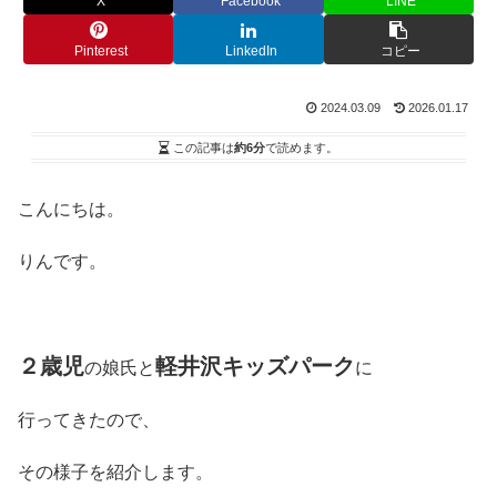
X
Facebook
LINE
Pinterest
LinkedIn
コピー
2024.03.09
2026.01.17
この記事は
約6分
で読めます。
こんにちは。
りんです。
２歳児
軽井沢キッズパーク
の娘氏と
に
行ってきたので、
その様子を紹介します。