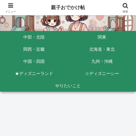
親子おでかけ帖
メニュー
検索
中部・北陸
関東
関西・近畿
北海道・東北
中国・四国
九州・沖縄
★ディズニーランド
☆ディズニーシー
やりたいこと