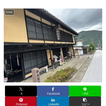
長和町
X
Facebook
LINE
Pinterest
LinkedIn
コピー