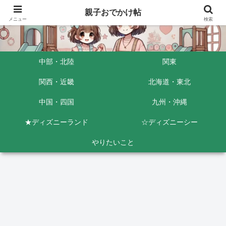
親子おでかけ帖
メニュー
検索
中部・北陸
関東
関西・近畿
北海道・東北
中国・四国
九州・沖縄
★ディズニーランド
☆ディズニーシー
やりたいこと