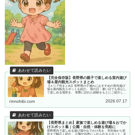
【完全保存版】長野県の親子で楽しめる室内遊び
場＆屋内観光スポットまとめ
【エリア別まとめ】長野県の子連れにおすすめの室内遊び
場＆屋内観光スポットを紹介。 雨の日・暑い日でも安心し
て楽しめる場所を、 実際に訪れた経験をもとにご紹介して
います。
2026.07.17
rinnohibi.com
【長野県まとめ】家族で楽しめる遊び場＆おでか
けスポット集｜公園・自然・体験を気軽に
長野県内で楽しめる遊び場やおでかけ先を、市街地から郊
外まで幅広く紹介。 公園や自然にふれられるスポット、足