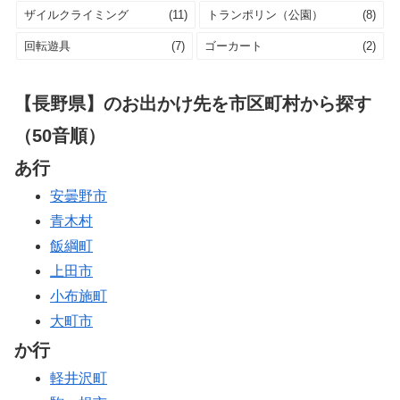
ザイルクライミング
(11)
トランポリン（公園）
(8)
回転遊具
(7)
ゴーカート
(2)
【長野県】のお出かけ先を市区町村から探す
（50音順）
あ行
安曇野市
青木村
飯綱町
上田市
小布施町
大町市
か行
軽井沢町