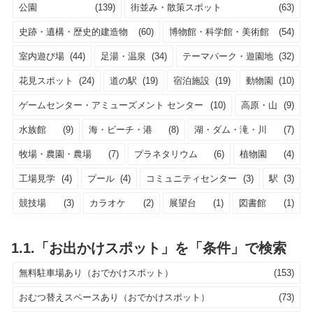
公園
(139)
街並み・散策スポット
(63)
史跡・遺構・歴史的建造物
(60)
博物館・科学館・美術館
(54)
室内遊び場
(44)
足湯・温泉
(34)
テーマパーク・遊園地
(32)
花見スポット
(24)
道の駅
(19)
宿泊施設
(19)
動物園
(10)
ゲームセンター・アミューズメント センター
(10)
高原・山
(9)
水族館
(9)
海・ビーチ・港
(8)
湖・ダム・滝・川
(7)
牧場・農園・農場
(7)
プラネタリウム
(6)
植物園
(4)
工場見学
(4)
プール
(4)
コミュニティセンター
(3)
駅
(3)
競技場
(3)
カラオケ
(2)
展望台
(1)
図書館
(1)
1.1.「お出かけスポット」を「条件」で検索
無料駐車場あり（おでかけスポット）
(153)
おむつ替えスペースあり（おでかけスポット）
(73)