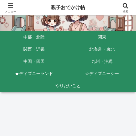
親子おでかけ帖
メニュー
検索
中部・北陸
関東
関西・近畿
北海道・東北
中国・四国
九州・沖縄
★ディズニーランド
☆ディズニーシー
やりたいこと