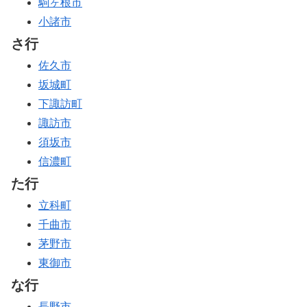
駒ヶ根市
小諸市
さ行
佐久市
坂城町
下諏訪町
諏訪市
須坂市
信濃町
た行
立科町
千曲市
茅野市
東御市
な行
長野市