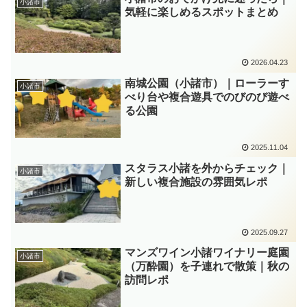
小諸市
気軽に楽しめるスポットまとめ
2026.04.23
南城公園（小諸市）｜ローラーす
小諸市
べり台や複合遊具でのびのび遊べ
る公園
2025.11.04
スタラス小諸を外からチェック｜
小諸市
新しい複合施設の雰囲気レポ
2025.09.27
マンズワイン小諸ワイナリー庭園
小諸市
（万酔園）を子連れで散策｜秋の
訪問レポ