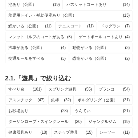
池あり（公園）
(19)
バスケットコートあり
(14)
幼児用トイレ・補助便座あり（公園）
(13)
鯉がいる（公園）
(11)
テニスコート
(11)
ドッグラン
(7)
マレットゴルフのコートがある
(5)
ゲートボールコートあり
(4)
汽車がある（公園）
(4)
動物がいる（公園）
(3)
交通ルールを学べる
(3)
恐竜がいる（公園）
(2)
2.1.「遊具」で絞り込む
すべり台
(101)
スプリング遊具
(55)
ブランコ
(54)
アスレチック
(47)
鉄棒
(32)
ボルダリング（公園）
(31)
お砂場あり
(28)
うんてい
(21)
ターザンロープ・スイングレール
(20)
ジャングルジム
(19)
健康器具あり
(18)
ステップ遊具
(15)
シーソー
(11)