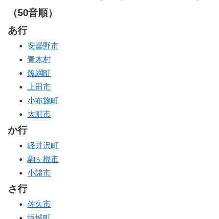
（50音順）
あ行
安曇野市
青木村
飯綱町
上田市
小布施町
大町市
か行
軽井沢町
駒ヶ根市
小諸市
さ行
佐久市
坂城町