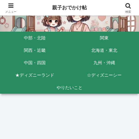
親子おでかけ帖
メニュー
検索
中部・北陸
関東
関西・近畿
北海道・東北
中国・四国
九州・沖縄
★ディズニーランド
☆ディズニーシー
やりたいこと