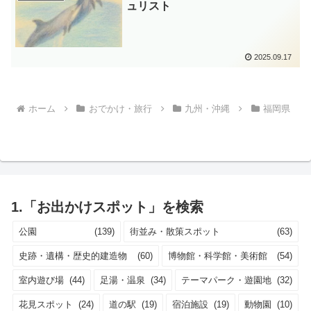
ュリスト
2025.09.17
ホーム
おでかけ・旅行
九州・沖縄
福岡県
1.「お出かけスポット」を検索
公園
(139)
街並み・散策スポット
(63)
史跡・遺構・歴史的建造物
(60)
博物館・科学館・美術館
(54)
室内遊び場
(44)
足湯・温泉
(34)
テーマパーク・遊園地
(32)
花見スポット
(24)
道の駅
(19)
宿泊施設
(19)
動物園
(10)