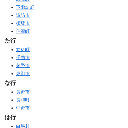
下諏訪町
諏訪市
須坂市
信濃町
た行
立科町
千曲市
茅野市
東御市
な行
長野市
長和町
中野市
は行
白馬村