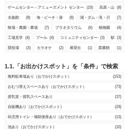
ゲームセンター・アミューズメント センター
(10)
高原・山
(9)
水族館
(9)
海・ビーチ・港
(8)
湖・ダム・滝・川
(7)
牧場・農園・農場
(7)
プラネタリウム
(6)
植物園
(4)
工場見学
(4)
プール
(4)
コミュニティセンター
(3)
駅
(3)
競技場
(3)
カラオケ
(2)
展望台
(1)
図書館
(1)
1.1.「お出かけスポット」を「条件」で検索
無料駐車場あり（おでかけスポット）
(153)
おむつ替えスペースあり（おでかけスポット）
(73)
授乳室・授乳スペースあり
(37)
自販機あり（おでかけスポット）
(29)
幼児用トイレ・補助便座あり（おでかけスポット）
(13)
池あり（おでかけスポット）
(10)