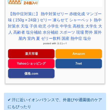
【熱中症対策に】 熱中対策ゼリー 赤穂化成 マンゴー
味 ( 150g × 24袋 ) ゼリー 凍らせて シャーベット 熱中
対策水 天塩 子供 幼児 小学生 中学生 高校生 大学生 大
人 高齢者 塩分補給 水分補給 スポーツ 現場 野外 屋外
屋内 室内 夏 ゼリー飲料 国産 熱中症 塩分
posted with
カエレバ
楽天市場
Amazon
Yahooショッピング
7net
価格.com
✔ 汗に近いイオンバランスで、外遊びや通園後のケア
にもぴったり