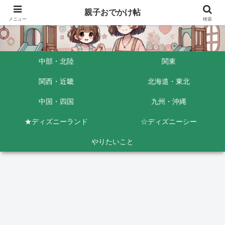
親子おでかけ帖
メニュー
検索
中部・北陸
関東
関西・近畿
北海道・東北
中国・四国
九州・沖縄
★ディズニーランド
☆ディズニーシー
やりたいこと