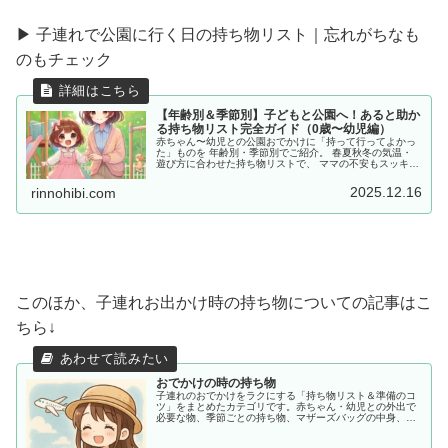
▶ 子連れで公園に行く日の持ち物リスト｜忘れがちなも
のもチェック
【年齢別＆季節別】子どもと公園へ！あると助か
る持ち物リスト完全ガイド（0歳〜幼児編）
赤ちゃん〜幼児との公園おでかけに「持って行ってよかっ
た」ものを 年齢別・季節別でご紹介。 春夏秋冬の気温・
遊び方に合わせた持ち物リストで、 ママの不安もスッキ
リ。今すぐチェック！
2025.12.16
rinnohibi.com
このほか、子連れお出かけ時の持ち物についての記事はこ
ちら↓
おでかけの時の持ち物
子連れのおでかけをラクにする「持ち物リスト＆準備のコ
ツ」をまとめたカテゴリです。赤ちゃん・幼児との外出で
必要な物、季節ごとの持ち物、マザーズバッグの中身、あ
ると助かる便利アイテムまで、ママ目線でわかりやすく紹
介します。