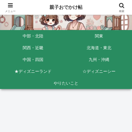
親子おでかけ帖
メニュー
検索
中部・北陸
関東
関西・近畿
北海道・東北
中国・四国
九州・沖縄
★ディズニーランド
☆ディズニーシー
やりたいこと