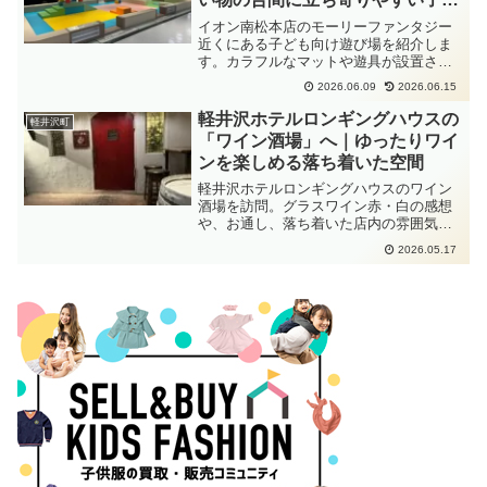
も向けスペース
イオン南松本店のモーリーファンタジー
近くにある子ども向け遊び場を紹介しま
す。カラフルなマットや遊具が設置され
ており、小さな子ども連れでも立ち寄り
2026.06.09
2026.06.15
やすそうなスペースでした。松本市で買
い物ついでに利用できる子連れスポット
軽井沢ホテルロンギングハウスの
軽井沢町
を探している方の参考にどうぞ。
「ワイン酒場」へ｜ゆったりワイ
ンを楽しめる落ち着いた空間
軽井沢ホテルロンギングハウスのワイン
酒場を訪問。グラスワイン赤・白の感想
や、お通し、落ち着いた店内の雰囲気を
紹介します。
2026.05.17