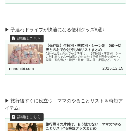
▶︎ 子連れドライブが快適になる便利グッズ8選↓
【保存版】年齢別・季節別・シーン別｜0歳〜幼
児とのおでかけ持ち物リストまとめ
0歳〜幼児とのおでかけ準備に。 【年齢別・季節別・シー
ン別】赤ちゃん〜幼児とのお出かけ準備を完全サポート。
公園・室内遊び・旅行・外食・雨の日・足湯など、 リアル
な体験をもとに「あると便利な持ち物」をママ目線でまと
めました。
2025.12.15
rinnohibi.com
▶ 旅行後すぐに役立つ！ママのやることリスト＆時短ア
イテム↓
旅行帰りの片付け、もう慌てない！ママの“やる
ことリスト”＆時短グッズまとめ