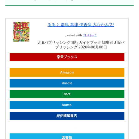
るるぶ 群馬 草津 伊香保 みなかみ’27
posted with
ヨメレバ
JTBパブリッシング 旅行ガイドブック 編集部 JTBパ
ブリッシング 2026年06月08日
楽天ブックス
Amazon
Kindle
7net
honto
紀伊國屋書店
ebookjapan
図書館