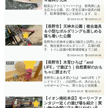
観音山ファミリーパークは、群馬県にあ
る広大な公園。広い芝生広場や遊具の様
子、駐車場情報などを紹介します。公園
の雰囲気が気になる方に向けて、実際に
2024.02.20
2026.01.17
訪れた感想をまとめました。
【長野市】天神木公園｜複合遊具
長野市
＆小型なボルダリングも楽しめる
落ち着いた公園
長野市の天神木公園を3歳児と訪問したレ
ポ。複合遊具やボルダリング、広場の様
子、トイレ設備や駐車場情報までご紹介
します。
2024.04.25
2026.04.08
【長野市】木育ひろば「and
長野市
LIFE」で遊ぼう｜自然素材のおも
ちゃに囲まれて
長野市にある木育ひろば「and LIFE（ア
ンドライフ）」の訪問レポ。木のおもち
ゃやボールプール、滑り台など自然素材
に囲まれた室内遊び場で、赤ちゃんから
2024.08.20
2026.03.17
小学生（長期休み中）まで安心して遊べ
ます。雨の日や暑い日のおでかけ先にも
【イオン南松本店】モーリーファ
松本市
おすすめです。
ンタジー近くの遊び場を紹介｜買
い物の合間に立ち寄りやすい子ど