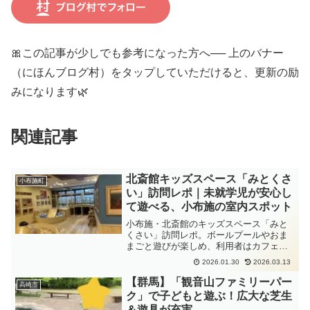
🎀この記事が少しでも参考になった方へ── 上のバナー
（にほんブログ村）をタップしていただけると、更新の励
みになります🌿
関連記事
北斎館キッズスペース「みとくさ
小布施町
い」訪問レポ｜未就学児が安心し
て遊べる、小布施の室内スポット
小布施・北斎館のキッズスペース「みと
くさい」訪問レポ。ボールプールやおま
まごと遊びが楽しめ、利用者はカフェで
ジュースやソフトクリームの無料特典
2026.01.30
2026.03.13
も。料金・利用条件・感想を紹介。
【群馬】「観音山ファミリーパー
高崎市
ク」で子どもと遊ぶ！広大な芝生
＆遊具が充実