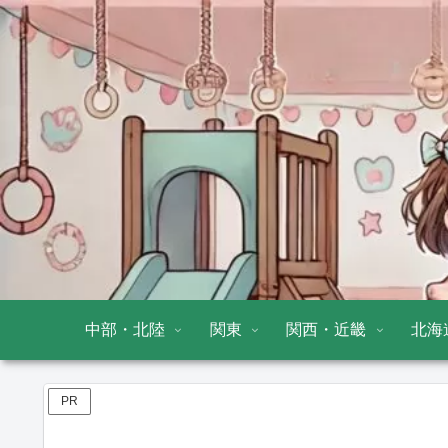
中部・北陸
関東
関西・近畿
北海
PR