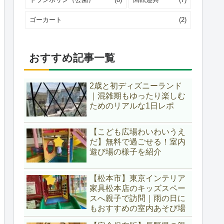
ゴーカート
(2)
おすすめ記事一覧
2歳と初ディズニーランド
｜混雑期もゆったり楽しむ
ためのリアルな1日レポ
【こども広場わいわいうえ
だ】無料で過ごせる！室内
遊び場の様子を紹介
【松本市】東京インテリア
家具松本店のキッズスペー
スへ親子で訪問｜雨の日に
もおすすめの室内あそび場