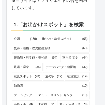
※当サイトはアフィリエイト広告を利用
しています。
1.「お出かけスポット」を検索
公園
(139)
街並み・散策スポット
(63)
史跡・遺構・歴史的建造物
(60)
博物館・科学館・美術館
(54)
室内遊び場
(44)
足湯・温泉
(34)
テーマパーク・遊園地
(32)
花見スポット
(24)
道の駅
(19)
宿泊施設
(19)
動物園
(10)
ゲームセンター・アミューズメント センター
(10)
高原・山
(9)
水族館
(9)
海・ビーチ・港
(8)