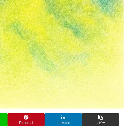
Pinterest
LinkedIn
コピー