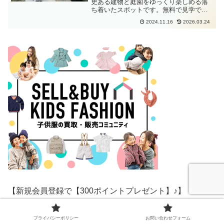
史ある建物と庭園をゆっくり楽しめる落
ち着いたスポットです。無料で見学で
き、松代観光の立ち寄りにもおすすめ。
2024.11.16
2026.03.24
【新規会員登録で【300ポイントプレゼント】♪】
【世界500以上の人気ブランド子供服がUSEDでお得に揃
プライバシーポリシー
お問い合わせフォーム