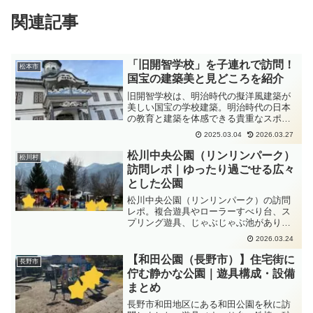
関連記事
「旧開智学校」を子連れで訪問！
松本市
国宝の建築美と見どころを紹介
旧開智学校は、明治時代の擬洋風建築が
美しい国宝の学校建築。明治時代の日本
の教育と建築を体感できる貴重なスポッ
トです。歴史的な校舎の美しさに触れ、
2025.03.04
2026.03.27
昔の小学校の雰囲気を味わいながら、学
びの楽しさを感じられる場所。松本市観
松川中央公園（リンリンパーク）
松川村
光の際には、ぜひ立ち寄ってみてくださ
訪問レポ｜ゆったり過ごせる広々
い！
とした公園
松川中央公園（リンリンパーク）の訪問
レポ。複合遊具やローラーすべり台、ス
プリング遊具、じゃぶじゃぶ池があり、
子どもと過ごしやすい公園の様子を紹
2026.03.24
介。
【和田公園（長野市）】住宅街に
長野市
佇む静かな公園｜遊具構成・設備
まとめ
長野市和田地区にある和田公園を秋に訪