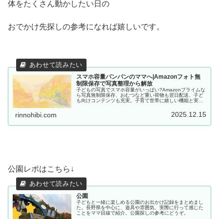
体をたくさん動かしたい日の
おでかけ先探しの参考になれば嬉しいです。
スマホ容量パンパンのママへ|Amazonフォト無
制限保存で写真整理から解放
子どもの写真でスマホ容量がいっぱい?Amazonプライムな
ら写真無制限保存、おむつなど重い荷物も翌日配送、子ど
も向けコンテンツも充実。子育て世帯に嬉しい機能と実際
の使い方を紹介します。月額600円で始められる30日間無
料体験実施中。
2025.12.15
rinnohibi.com
公園レポはこちら↓
公園
子どもと一緒に楽しめる公園のお出かけ記録をまとめまし
た。長野県を中心に、遊具や雰囲気、実際に行って感じた
ことをママ目線で紹介。公園探しの参考にどうぞ。