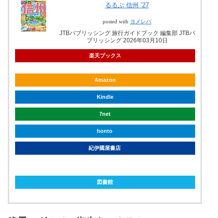
るるぶ 信州 ’27
posted with
ヨメレバ
JTBパブリッシング 旅行ガイドブック 編集部 JTBパ
ブリッシング 2026年03月10日
楽天ブックス
Amazon
Kindle
7net
honto
紀伊國屋書店
ebookjapan
図書館