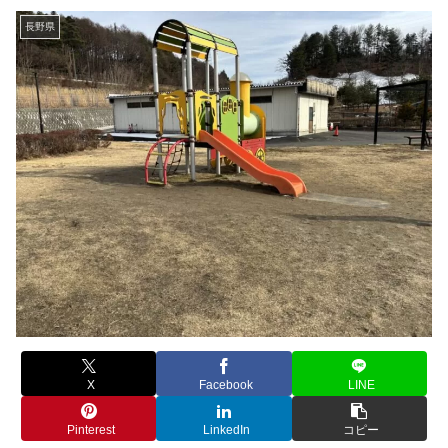
長野県
X
Facebook
LINE
Pinterest
LinkedIn
コピー