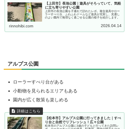
【上田市】長池公園｜遊具がそろっていて、気軽
に立ち寄りやすい公園
上田市の長池公園を子連れで訪れたレポ。複合遊具やロー
ラーすべり台、ふわふわドームなど遊具が充実し、見通し
のよい園内で無理なく過ごせる公園の様子を紹介します。
2026.04.14
rinnohibi.com
アルプス公園
ローラーすべり台がある
小動物を見られるエリアもある
園内が広く散策も楽しめる
【松本市】アルプス公園に行ってきました｜すべ
り台と自然でリフレッシュ！広々公園
松本市のアルプス公園に3歳の子どもと行ってきた訪問レ
ポ。ローラーすべり台や遊具、駐車場、園内の様子をママ