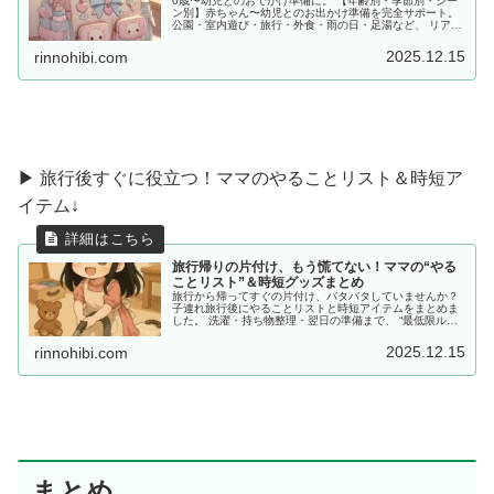
0歳〜幼児とのおでかけ準備に。 【年齢別・季節別・シー
ン別】赤ちゃん〜幼児とのお出かけ準備を完全サポート。
公園・室内遊び・旅行・外食・雨の日・足湯など、 リアル
な体験をもとに「あると便利な持ち物」をママ目線でまと
めました。
2025.12.15
rinnohibi.com
▶ 旅行後すぐに役立つ！ママのやることリスト＆時短ア
イテム↓
旅行帰りの片付け、もう慌てない！ママの“やる
ことリスト”＆時短グッズまとめ
旅行から帰ってすぐの片付け、バタバタしていませんか？
子連れ旅行後にやることリストと時短アイテムをまとめま
した。 洗濯・持ち物整理・翌日の準備まで、 “最低限ルー
ティン”で、少しだけラクしませんか？
2025.12.15
rinnohibi.com
まとめ