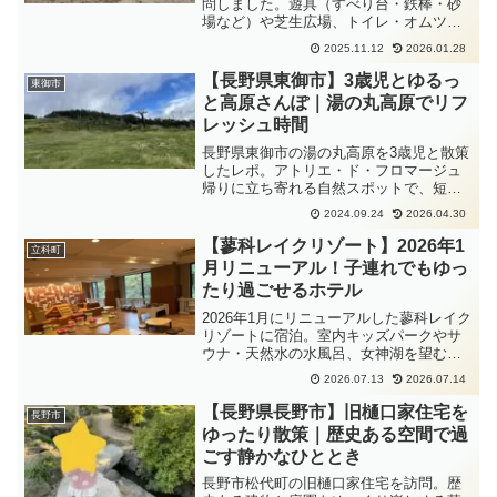
問しました。遊具（すべり台・鉄棒・砂
場など）や芝生広場、トイレ・オムツ替
えスペース・駐車場などの詳細をまと
2025.11.12
2026.01.28
め、紅葉の美しい季節の公園散策に役立
つガイドです。
【長野県東御市】3歳児とゆるっ
東御市
と高原さんぽ｜湯の丸高原でリフ
レッシュ時間
長野県東御市の湯の丸高原を3歳児と散策
したレポ。アトリエ・ド・フロマージュ
帰りに立ち寄れる自然スポットで、短時
間でもリフレッシュできる魅力や子連れ
2024.09.24
2026.04.30
での注意点を紹介します。
【蓼科レイクリゾート】2026年1
立科町
月リニューアル！子連れでもゆっ
たり過ごせるホテル
2026年1月にリニューアルした蓼科レイク
リゾートに宿泊。室内キッズパークやサ
ウナ・天然水の水風呂、女神湖を望む温
泉、種類豊富なビュッフェなどを写真付
2026.07.13
2026.07.14
きで紹介します。
【長野県長野市】旧樋口家住宅を
長野市
ゆったり散策｜歴史ある空間で過
ごす静かなひととき
長野市松代町の旧樋口家住宅を訪問。歴