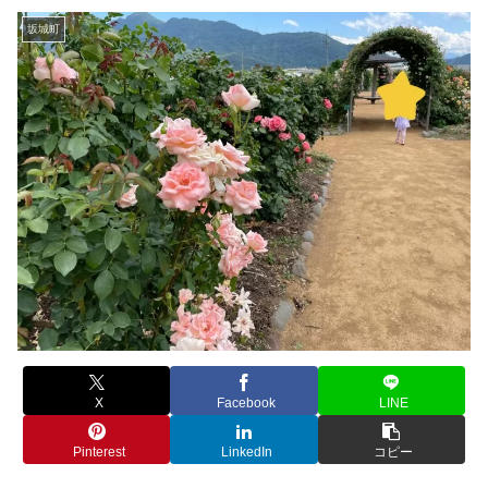
坂城町
X
Facebook
LINE
Pinterest
LinkedIn
コピー