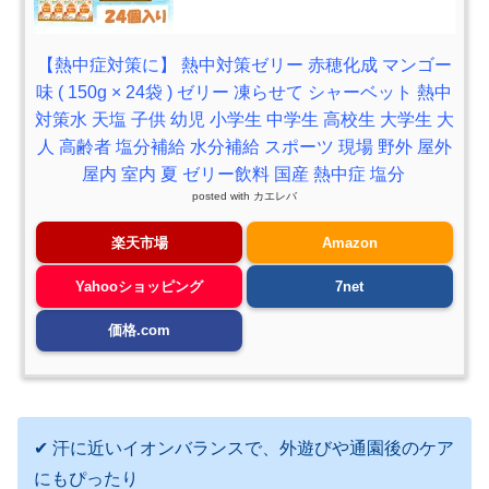
【熱中症対策に】 熱中対策ゼリー 赤穂化成 マンゴー
味 ( 150g × 24袋 ) ゼリー 凍らせて シャーベット 熱中
対策水 天塩 子供 幼児 小学生 中学生 高校生 大学生 大
人 高齢者 塩分補給 水分補給 スポーツ 現場 野外 屋外
屋内 室内 夏 ゼリー飲料 国産 熱中症 塩分
posted with
カエレバ
楽天市場
Amazon
Yahooショッピング
7net
価格.com
✔ 汗に近いイオンバランスで、外遊びや通園後のケア
にもぴったり