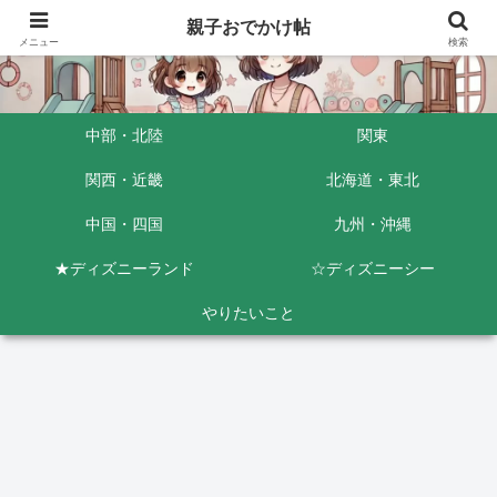
親子おでかけ帖
メニュー
検索
中部・北陸
関東
関西・近畿
北海道・東北
中国・四国
九州・沖縄
★ディズニーランド
☆ディズニーシー
やりたいこと