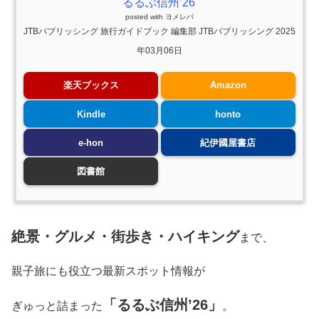
るるぶ信州’26
posted with
ヨメレバ
JTBパブリッシング 旅行ガイドブック 編集部 JTBパブリッシング 2025
年03月06日
楽天ブックス
Amazon
Kindle
honto
e-hon
紀伊國屋書店
図書館
絶景・グルメ・街歩き・ハイキング
まで、
親子旅にも役立つ最新スポット情報が
「るるぶ信州’26」
ぎゅっと詰まった
。