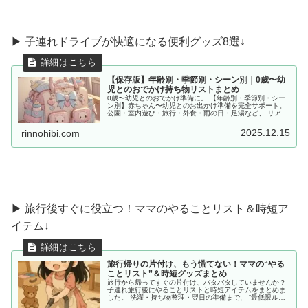
▶︎ 子連れドライブが快適になる便利グッズ8選↓
【保存版】年齢別・季節別・シーン別｜0歳〜幼
児とのおでかけ持ち物リストまとめ
0歳〜幼児とのおでかけ準備に。 【年齢別・季節別・シー
ン別】赤ちゃん〜幼児とのお出かけ準備を完全サポート。
公園・室内遊び・旅行・外食・雨の日・足湯など、 リアル
な体験をもとに「あると便利な持ち物」をママ目線でまと
めました。
2025.12.15
rinnohibi.com
▶ 旅行後すぐに役立つ！ママのやることリスト＆時短ア
イテム↓
旅行帰りの片付け、もう慌てない！ママの“やる
ことリスト”＆時短グッズまとめ
旅行から帰ってすぐの片付け、バタバタしていませんか？
子連れ旅行後にやることリストと時短アイテムをまとめま
した。 洗濯・持ち物整理・翌日の準備まで、 “最低限ルー
ティン”で、少しだけラクしませんか？