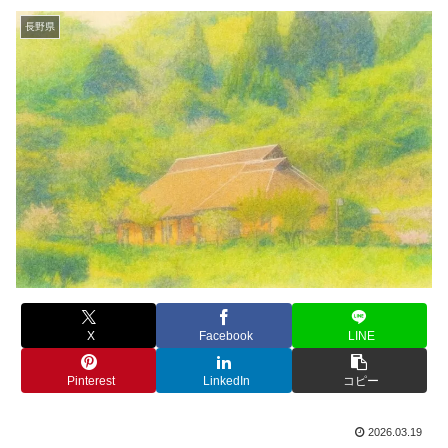
長野県
X
Facebook
LINE
Pinterest
LinkedIn
コピー
2026.03.19