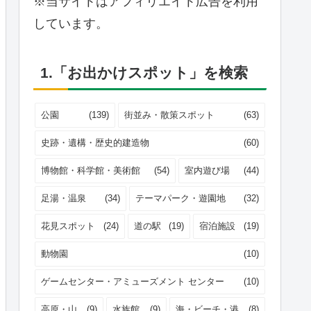
※当サイトはアフィリエイト広告を利用
しています。
1.「お出かけスポット」を検索
公園
(139)
街並み・散策スポット
(63)
史跡・遺構・歴史的建造物
(60)
博物館・科学館・美術館
(54)
室内遊び場
(44)
足湯・温泉
(34)
テーマパーク・遊園地
(32)
花見スポット
(24)
道の駅
(19)
宿泊施設
(19)
動物園
(10)
ゲームセンター・アミューズメント センター
(10)
高原・山
(9)
水族館
(9)
海・ビーチ・港
(8)