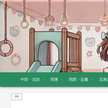
中部・北陸
関東
関西・近畿
北海
PR