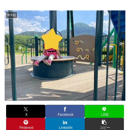
青木村
X
Facebook
LINE
Pinterest
LinkedIn
コピー