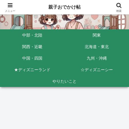
親子おでかけ帖
メニュー
検索
中部・北陸
関東
関西・近畿
北海道・東北
中国・四国
九州・沖縄
★ディズニーランド
☆ディズニーシー
やりたいこと