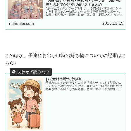
【保存版】年齢別・季節別・シーン別｜0歳〜幼
児とのおでかけ持ち物リストまとめ
0歳〜幼児とのおでかけ準備に。 【年齢別・季節別・シー
ン別】赤ちゃん〜幼児とのお出かけ準備を完全サポート。
公園・室内遊び・旅行・外食・雨の日・足湯など、 リアル
な体験をもとに「あると便利な持ち物」をママ目線でまと
めました。
2025.12.15
rinnohibi.com
このほか、子連れお出かけ時の持ち物についての記事はこ
ちら↓
おでかけの時の持ち物
子連れのおでかけをラクにする「持ち物リスト＆準備のコ
ツ」をまとめたカテゴリです。赤ちゃん・幼児との外出で
必要な物、季節ごとの持ち物、マザーズバッグの中身、あ
ると助かる便利アイテムまで、ママ目線でわかりやすく紹
介します。