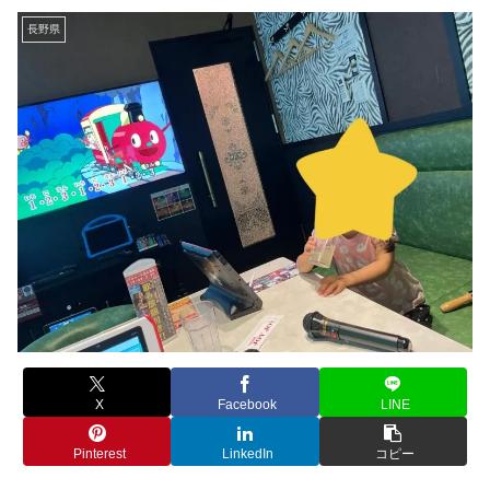
長野県
X
Facebook
LINE
Pinterest
LinkedIn
コピー