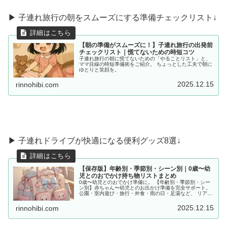
▶ 子連れ旅行の朝をスムーズにする準備チェックリスト↓
【朝の準備がスムーズに！】子連れ旅行の出発前
チェックリスト｜慌てないための時短コツ
子連れ旅行の朝に慌てないための「やることリスト」と、
ママ目線の時短準備術をご紹介。 ちょっとした工夫で朝に
ゆとりと笑顔を。
2025.12.15
rinnohibi.com
▶︎ 子連れドライブが快適になる便利グッズ8選↓
【保存版】年齢別・季節別・シーン別｜0歳〜幼
児とのおでかけ持ち物リストまとめ
0歳〜幼児とのおでかけ準備に。 【年齢別・季節別・シー
ン別】赤ちゃん〜幼児とのお出かけ準備を完全サポート。
公園・室内遊び・旅行・外食・雨の日・足湯など、 リアル
な体験をもとに「あると便利な持ち物」をママ目線でまと
めました。
2025.12.15
rinnohibi.com