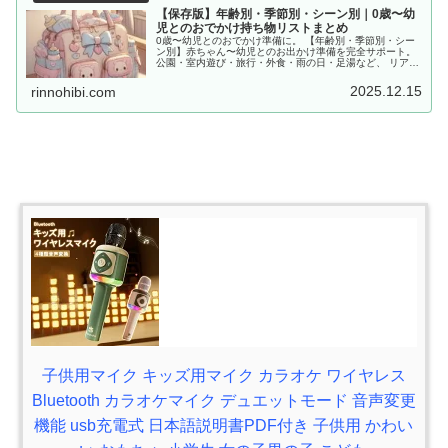
【保存版】年齢別・季節別・シーン別｜0歳〜幼
児とのおでかけ持ち物リストまとめ
0歳〜幼児とのおでかけ準備に。 【年齢別・季節別・シー
ン別】赤ちゃん〜幼児とのお出かけ準備を完全サポート。
公園・室内遊び・旅行・外食・雨の日・足湯など、 リアル
な体験をもとに「あると便利な持ち物」をママ目線でまと
めました。
2025.12.15
rinnohibi.com
子供用マイク キッズ用マイク カラオケ ワイヤレス
Bluetooth カラオケマイク デュエットモード 音声変更
機能 usb充電式 日本語説明書PDF付き 子供用 かわい