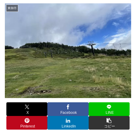
東御市
X
Facebook
LINE
Pinterest
LinkedIn
コピー