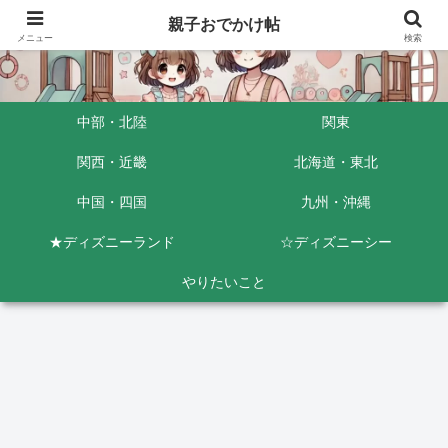
親子おでかけ帖
メニュー
検索
中部・北陸
関東
関西・近畿
北海道・東北
中国・四国
九州・沖縄
★ディズニーランド
☆ディズニーシー
やりたいこと