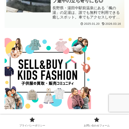
ブ途中の立ち寄りにも◎
長野県・湯田中駅前温泉にある「楓の
湯」の足湯は、誰でも無料で利用できる
癒しスポット。車でもアクセスしやす
く、観光やドライブの合間に立ち寄って
2025.01.20
2026.03.16
足元からリフレッシュできます。
【新規会員登録で【300ポイントプレゼント】♪】
プライバシーポリシー
お問い合わせフォーム