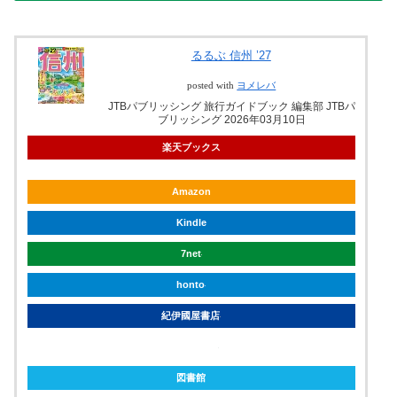
るるぶ 信州 ’27
posted with
ヨメレバ
JTBパブリッシング 旅行ガイドブック 編集部 JTBパ
ブリッシング 2026年03月10日
楽天ブックス
Amazon
Kindle
7net
honto
紀伊國屋書店
ebookjapan
図書館