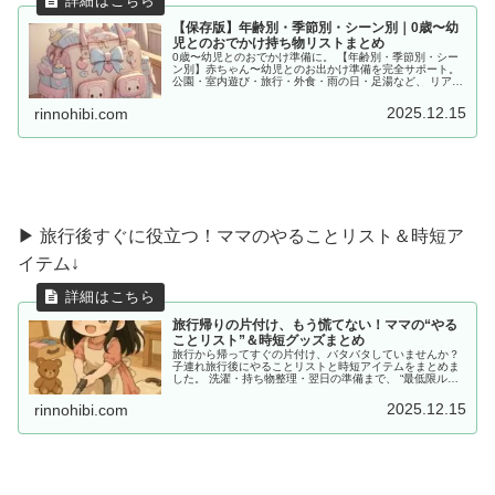
【保存版】年齢別・季節別・シーン別｜0歳〜幼
児とのおでかけ持ち物リストまとめ
0歳〜幼児とのおでかけ準備に。 【年齢別・季節別・シー
ン別】赤ちゃん〜幼児とのお出かけ準備を完全サポート。
公園・室内遊び・旅行・外食・雨の日・足湯など、 リアル
な体験をもとに「あると便利な持ち物」をママ目線でまと
めました。
2025.12.15
rinnohibi.com
▶ 旅行後すぐに役立つ！ママのやることリスト＆時短ア
イテム↓
旅行帰りの片付け、もう慌てない！ママの“やる
ことリスト”＆時短グッズまとめ
旅行から帰ってすぐの片付け、バタバタしていませんか？
子連れ旅行後にやることリストと時短アイテムをまとめま
した。 洗濯・持ち物整理・翌日の準備まで、 “最低限ルー
ティン”で、少しだけラクしませんか？
2025.12.15
rinnohibi.com