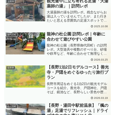
観光途中に立ち寄れる足湯「大湯
上田市
光の際には、ぜひ立ち寄ってみてくださ
薬師の湯」｜訪問レポ
い！
大湯薬師の湯を訪問レポ。残念ながらお
湯は入っていませんでしたが、また行き
たいと思える雰囲気の足湯スポットでし
た。観光の合間に立ち寄れる憩いの場所
2025.10.08
を紹介します。
龍神の杜公園 訪問レポ｜年齢に
御代田町
合わせて遊びやすい公園
龍神の杜公園（長野県御代田町）の訪問
レポ。大型遊具や複数のすべり台、砂場
や鉄琴など、年齢に合わせて無理なく楽
しめる公園の様子を紹介します。
2026.03.25
【長野1泊2日モデルコース】善光
長野県
寺・戸隠をめぐるゆったり旅行プ
ラン
長野市周辺をめぐる1泊2日の観光モデル
コースを紹介。善光寺、戸隠神社、戸隠
そば、鏡池など、長野らしい景色や歴史
を楽しめるプランです。
2026.03.19
【長野・湯田中駅前温泉】「楓の
山ノ内町
湯」足湯でリフレッシュ｜ドライ