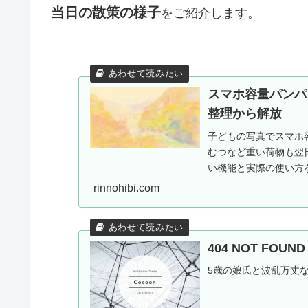
当日の散策の様子
をご紹介します。
スマホ容量パンパ
整理から解放
子どもの写真でスマホ容
むつなど重い荷物も翌
い機能と実際の使い方を
施中。
rinnohibi.com
404 NOT FOU
5歳の娘氏と波乱万丈