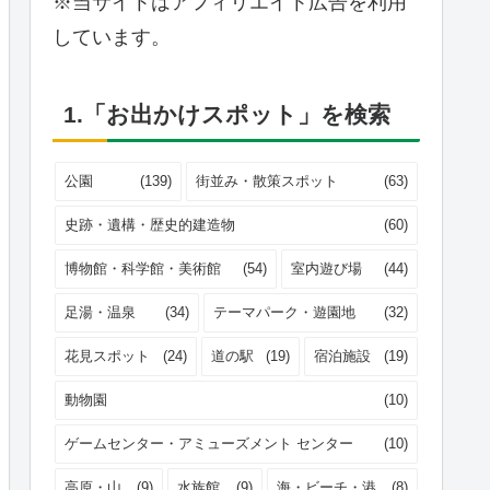
※当サイトはアフィリエイト広告を利用
しています。
1.「お出かけスポット」を検索
公園
(139)
街並み・散策スポット
(63)
史跡・遺構・歴史的建造物
(60)
博物館・科学館・美術館
(54)
室内遊び場
(44)
足湯・温泉
(34)
テーマパーク・遊園地
(32)
花見スポット
(24)
道の駅
(19)
宿泊施設
(19)
動物園
(10)
ゲームセンター・アミューズメント センター
(10)
高原・山
(9)
水族館
(9)
海・ビーチ・港
(8)