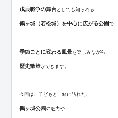
戊辰戦争
の舞台
としても知られる
鶴ヶ城（若松城）
を中心に広がる公園
で
季節ごとに変わる風景
を楽しみながら、
歴史散策
ができます。
今回は、
子どもと一緒に訪れた、
鶴ヶ城公園
の魅力や