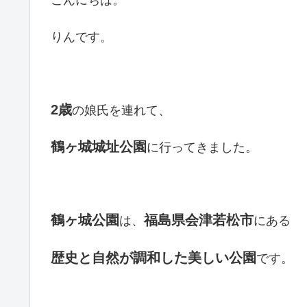
こんにちは。
りんです。
2
歳
の娘氏を連れて、
鶴ヶ城城址公園
に行ってきました。
鶴ヶ城公園
福島県会津若松市
は、
にある
歴史と自然が調和した美しい公園
です。