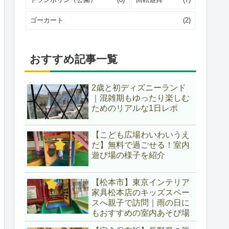
ゴーカート
(2)
おすすめ記事一覧
2歳と初ディズニーランド
｜混雑期もゆったり楽しむ
ためのリアルな1日レポ
【こども広場わいわいうえ
だ】無料で過ごせる！室内
遊び場の様子を紹介
【松本市】東京インテリア
家具松本店のキッズスペー
スへ親子で訪問｜雨の日に
もおすすめの室内あそび場