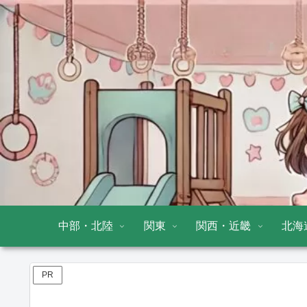
中部・北陸
関東
関西・近畿
北海
PR