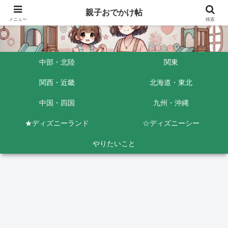
親子おでかけ帖
メニュー
検索
中部・北陸
関東
関西・近畿
北海道・東北
中国・四国
九州・沖縄
★ディズニーランド
☆ディズニーシー
やりたいこと