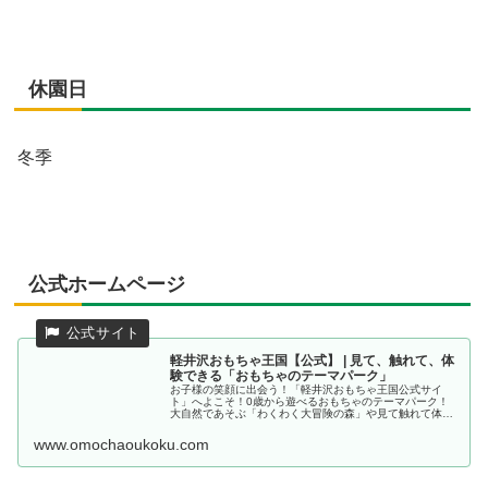
休園日
冬季
公式ホームページ
軽井沢おもちゃ王国【公式】 | 見て、触れて、体
験できる「おもちゃのテーマパーク」
お子様の笑顔に出会う！「軽井沢おもちゃ王国公式サイ
ト」へよこそ！0歳から遊べるおもちゃのテーマパーク！
大自然であそぶ「わくわく大冒険の森」や見て触れて体験
できる「おもちゃのお部屋」に遊園地デビューもおまかせ
の「アトラクション」と盛りだくさん...
www.omochaoukoku.com