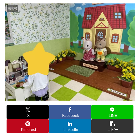
嬬恋村
X
Facebook
LINE
Pinterest
LinkedIn
コピー