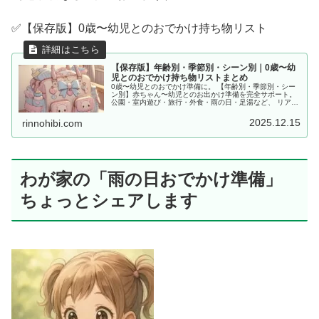
✅【保存版】0歳〜幼児とのおでかけ持ち物リスト
【保存版】年齢別・季節別・シーン別｜0歳〜幼
児とのおでかけ持ち物リストまとめ
0歳〜幼児とのおでかけ準備に。 【年齢別・季節別・シー
ン別】赤ちゃん〜幼児とのお出かけ準備を完全サポート。
公園・室内遊び・旅行・外食・雨の日・足湯など、 リアル
な体験をもとに「あると便利な持ち物」をママ目線でまと
めました。
2025.12.15
rinnohibi.com
わが家の「雨の日おでかけ準備」
ちょっとシェアします