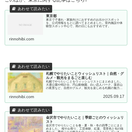
東京都
東京で子連れ・家族向けにおすすめのお出かけスポット
を、公式情報をもとに調べてまとめました。室内施設や体
験型スポット中心で、雨の日にもおすすめです。
rinnohibi.com
札幌でやりたいことウィッシュリスト｜自然・グ
ルメ・観光をまるごと楽しむ
札幌でやりたいことをウィッシュリストにまとめました。
大通公園や時計台、円山動物園、白い恋人パーク、藻岩山
の夜景など、自然やグルメ、観光を楽しめる札幌の魅力を
紹介します。
2025.09.17
rinnohibi.com
金沢市でやりたいこと｜季節ごとのウィッシュリ
スト
金沢市でやりたいことを春・夏・秋・冬の四季ごとにまと
めました。 桜やお祭り、工芸体験、紅葉、雪景色と旬の味
覚など、季節ごとの魅力をウィッシュリストにしていま