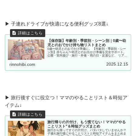
▶︎ 子連れドライブが快適になる便利グッズ8選↓
【保存版】年齢別・季節別・シーン別｜0歳〜幼
児とのおでかけ持ち物リストまとめ
0歳〜幼児とのおでかけ準備に。 【年齢別・季節別・シー
ン別】赤ちゃん〜幼児とのお出かけ準備を完全サポート。
公園・室内遊び・旅行・外食・雨の日・足湯など、 リアル
な体験をもとに「あると便利な持ち物」をママ目線でまと
めました。
2025.12.15
rinnohibi.com
▶ 旅行後すぐに役立つ！ママのやることリスト＆時短ア
イテム↓
旅行帰りの片付け、もう慌てない！ママの“やる
ことリスト”＆時短グッズまとめ
旅行から帰ってすぐの片付け、バタバタしていませんか？
子連れ旅行後にやることリストと時短アイテムをまとめま