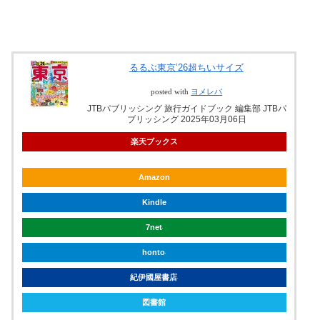
るるぶ東京’26超ちいサイズ
posted with
ヨメレバ
JTBパブリッシング 旅行ガイドブック 編集部 JTBパ
ブリッシング 2025年03月06日
楽天ブックス
Amazon
Kindle
7net
honto
紀伊國屋書店
図書館