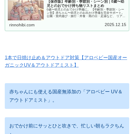
【保存版】年齢別・季節別・シーン別｜0歳〜幼
児とのおでかけ持ち物リストまとめ
0歳〜幼児とのおでかけ準備に。 【年齢別・季節別・シー
ン別】赤ちゃん〜幼児とのお出かけ準備を完全サポート。
公園・室内遊び・旅行・外食・雨の日・足湯など、 リアル
な体験をもとに「あると便利な持ち物」をママ目線でまと
めました。
2025.12.15
rinnohibi.com
1本で日焼け止め＆アウトドア対策【アロベビー国産オー
ガニックUV＆アウトドアミスト】
赤ちゃんにも使える国産無添加の「アロベビー UV＆
アウトドアミスト」。
おでかけ前にサッとひと吹きで、忙しい朝もラクちん