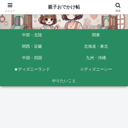
親子おでかけ帖
メニュー
検索
中部・北陸
関東
関西・近畿
北海道・東北
中国・四国
九州・沖縄
★ディズニーランド
☆ディズニーシー
やりたいこと