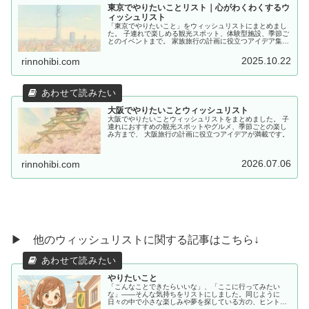
東京でやりたいことリスト｜心がわくわくするウ
ィッシュリスト
「東京でやりたいこと」をウィッシュリストにまとめまし
た。 子連れで楽しめる観光スポット、体験型施設、季節ご
とのイベントまで。 家族旅行の計画に役立つアイデア集で
す。
2025.10.22
rinnohibi.com
大阪でやりたいことウィッシュリスト
大阪でやりたいことウィッシュリストをまとめました。 子
連れにおすすめの観光スポットやグルメ、季節ごとの楽し
み方まで、 大阪旅行の計画に役立つアイデアが満載です。
2026.07.06
rinnohibi.com
▶ 他のウィッシュリストに関する記事はこちら↓
やりたいこと
「こんなことできたらいいな」、「ここに行ってみたい
な」——そんな気持ちをリストにしました。同じように
日々の中で小さな楽しみや夢を探している方の、ヒントや