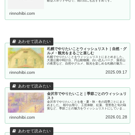
験型スポット中心で、雨の日にもおすすめです。
rinnohibi.com
札幌でやりたいことウィッシュリスト｜自然・グ
ルメ・観光をまるごと楽しむ
札幌でやりたいことをウィッシュリストにまとめました。
大通公園や時計台、円山動物園、白い恋人パーク、藻岩山
の夜景など、自然やグルメ、観光を楽しめる札幌の魅力を
紹介します。
2025.09.17
rinnohibi.com
金沢市でやりたいこと｜季節ごとのウィッシュリ
スト
金沢市でやりたいことを春・夏・秋・冬の四季ごとにまと
めました。 桜やお祭り、工芸体験、紅葉、雪景色と旬の味
覚など、季節ごとの魅力をウィッシュリストにしていま
す。
2026.01.28
rinnohibi.com