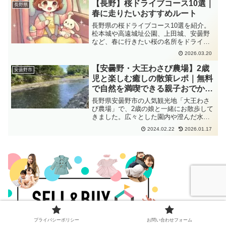
【長野】桜ドライブコース10選｜
長野県
春に走りたいおすすめルート
長野県の桜ドライブコース10選を紹介。
松本城や高遠城址公園、上田城、安曇野
など、春に行きたい桜の名所をドライブ
ルート形式でまとめました。子連れや日
2026.03.20
帰りにもおすすめの長野のお花見プラン
です。
【安曇野・大王わさび農場】2歳
安曇野市
児と楽しむ癒しの散策レポ｜無料
で自然を満喫できる親子おでかけ
スポット
長野県安曇野市の人気観光地「大王わさ
び農場」で、2歳の娘と一緒にお散歩して
きました。広々とした園内や澄んだ水に
癒されながら、親子でのびのび過ごせる
2024.02.22
2026.01.17
体験レポを紹介します。無料駐車場・食
事情報も掲載。
プライバシーポリシー
お問い合わせフォーム