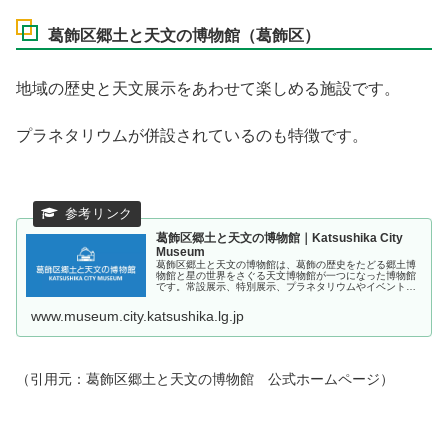
葛飾区郷土と天文の博物館（葛飾区）
地域の歴史と天文展示をあわせて楽しめる施設です。
プラネタリウムが併設されているのも特徴です。
葛飾区郷土と天文の博物館｜Katsushika City
Museum
葛飾区郷土と天文の博物館は、葛飾の歴史をたどる郷土博
物館と星の世界をさぐる天文博物館が一つになった博物館
です。常設展示、特別展示、プラネタリウムやイベントの
実施を通して、かつしからしさのある地域文化の一層の発
展と、未来のかつしかを創造する拠...
www.museum.city.katsushika.lg.jp
（引用元：葛飾区郷土と天文の博物館 公式ホームページ）