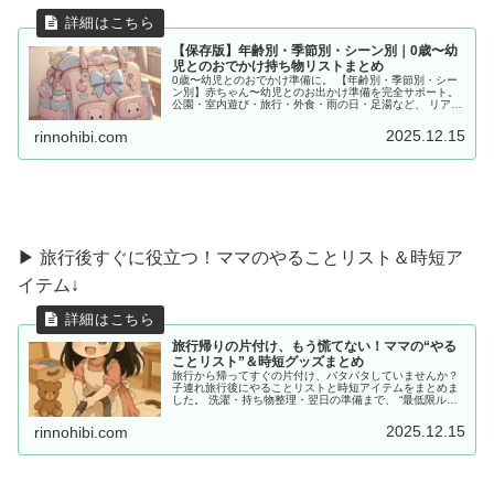
【保存版】年齢別・季節別・シーン別｜0歳〜幼
児とのおでかけ持ち物リストまとめ
0歳〜幼児とのおでかけ準備に。 【年齢別・季節別・シー
ン別】赤ちゃん〜幼児とのお出かけ準備を完全サポート。
公園・室内遊び・旅行・外食・雨の日・足湯など、 リアル
な体験をもとに「あると便利な持ち物」をママ目線でまと
めました。
2025.12.15
rinnohibi.com
▶ 旅行後すぐに役立つ！ママのやることリスト＆時短ア
イテム↓
旅行帰りの片付け、もう慌てない！ママの“やる
ことリスト”＆時短グッズまとめ
旅行から帰ってすぐの片付け、バタバタしていませんか？
子連れ旅行後にやることリストと時短アイテムをまとめま
した。 洗濯・持ち物整理・翌日の準備まで、 “最低限ルー
ティン”で、少しだけラクしませんか？
2025.12.15
rinnohibi.com