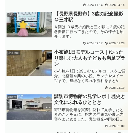
里 歴史資料館」では、古代の暮らしに関
2024.11.14
2026.04.16
する展示も見学可能。
【長野県長野市】3歳の記念撮影
長野市
＠三才駅
今回は ３歳児の娘氏と三才駅に３歳の記
念撮影に行ってきたので、その様子を紹
介します。
2024.09.17
2026.01.28
小布施1日モデルコース｜ゆった
小布施町
り楽しむ大人も子どもも満足プラ
ン
小布施を1日で楽しむモデルコースをご紹
介。北斎館や栗の小径、ランチやスイー
ツまで、無理なく巡れる流れをまとめま
した。初めての小布施観光や子連れのお
2026.04.19
でかけにも参考になります。
諏訪市博物館の見学レポ｜歴史と
諏訪市
文化にふれるひととき
諏訪市博物館を実際に訪れて見学したと
きのことを元に、館内の雰囲気や展示内
容をまとめました。諏訪観光や雨の日の
お出かけ、子連れにも参考になる訪問レ
2026.02.09
ポートです。