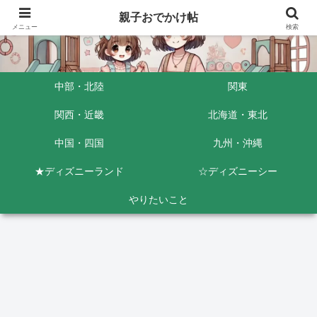
親子おでかけ帖
メニュー
検索
中部・北陸
関東
関西・近畿
北海道・東北
中国・四国
九州・沖縄
★ディズニーランド
☆ディズニーシー
やりたいこと