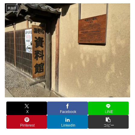
東御市
X
Facebook
LINE
Pinterest
LinkedIn
コピー