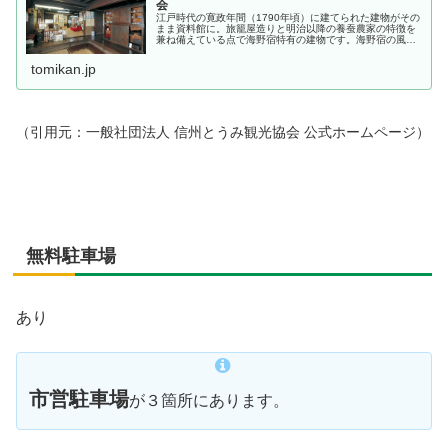
会
江戸時代の寛政年間（1790年頃）に建てられた建物がその
まま資料館に。旅籠屋造りと明治以降の養蚕農家の特徴を
兼ね備えている点で海野宿特有の建物です。海野宿の風土･
歴史･資料が展示されています。 ※2025年4月1日に料金
tomikan.jp
（引用元：一般社団法人 信州とうみ観光協会 公式ホームページ）
無料駐車場
あり
市営駐車場
が３箇所にあります。