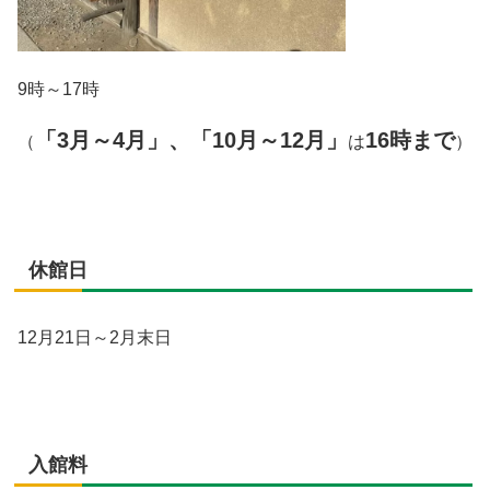
9時～17時
「3月～4月」、「10月～12月」
16時まで
（
は
）
休館日
12月21日～2月末日
入館料