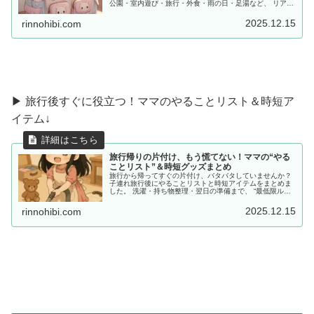
公園・室内遊び・旅行・外食・雨の日・足湯など、 リアル
な体験をもとに「あると便利な持ち物」をママ目線でまと
めました。
2025.12.15
rinnohibi.com
▶ 旅行後すぐに役立つ！ママのやることリスト＆時短ア
イテム↓
旅行帰りの片付け、もう慌てない！ママの“やる
ことリスト”＆時短グッズまとめ
旅行から帰ってすぐの片付け、バタバタしていませんか？
子連れ旅行後にやることリストと時短アイテムをまとめま
した。 洗濯・持ち物整理・翌日の準備まで、 “最低限ルー
ティン”で、少しだけラクしませんか？
2025.12.15
rinnohibi.com