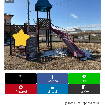
長野市
X
Facebook
LINE
Pinterest
LinkedIn
コピー
2026.01.31
2026.02.16