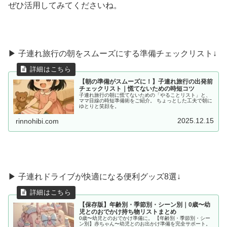
ぜひ活用してみてくださいね。
▶ 子連れ旅行の朝をスムーズにする準備チェックリスト↓
【朝の準備がスムーズに！】子連れ旅行の出発前
チェックリスト｜慌てないための時短コツ
子連れ旅行の朝に慌てないための「やることリスト」と、
ママ目線の時短準備術をご紹介。 ちょっとした工夫で朝に
ゆとりと笑顔を。
2025.12.15
rinnohibi.com
▶︎ 子連れドライブが快適になる便利グッズ8選↓
【保存版】年齢別・季節別・シーン別｜0歳〜幼
児とのおでかけ持ち物リストまとめ
0歳〜幼児とのおでかけ準備に。 【年齢別・季節別・シー
ン別】赤ちゃん〜幼児とのお出かけ準備を完全サポート。