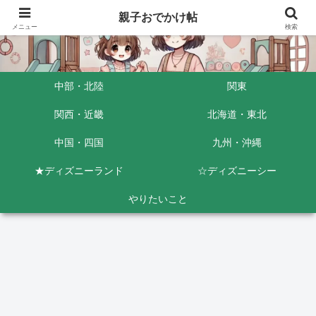
親子おでかけ帖
メニュー
検索
中部・北陸
関東
関西・近畿
北海道・東北
中国・四国
九州・沖縄
★ディズニーランド
☆ディズニーシー
やりたいこと