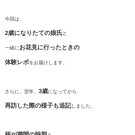
今回は、
2歳になりたての娘氏
と
お花見に行った
ときの
一緒に
体験レポ
をお届けします。
3歳
さらに、
翌年、
になってから
再訪した際の様子も追記
しました。
桜が満開の時期
と、