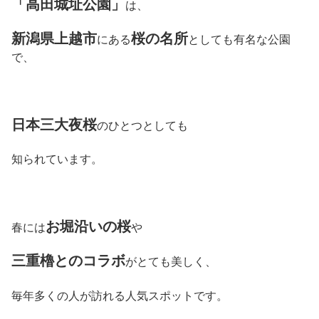
「高田城址公園」
は、
新潟県上越市
桜の名所
にある
としても有名な公園
で、
日本三大夜桜
のひとつとしても
知られています。
お堀沿いの桜
春には
や
三重櫓とのコラボ
がとても美しく、
毎年多くの人が訪れる人気スポットです。