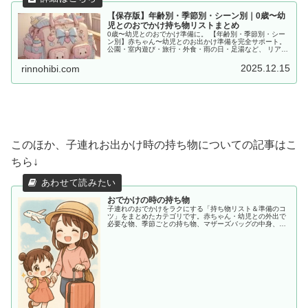
【保存版】年齢別・季節別・シーン別｜0歳〜幼
児とのおでかけ持ち物リストまとめ
0歳〜幼児とのおでかけ準備に。 【年齢別・季節別・シー
ン別】赤ちゃん〜幼児とのお出かけ準備を完全サポート。
公園・室内遊び・旅行・外食・雨の日・足湯など、 リアル
な体験をもとに「あると便利な持ち物」をママ目線でまと
めました。
2025.12.15
rinnohibi.com
このほか、子連れお出かけ時の持ち物についての記事はこ
ちら↓
おでかけの時の持ち物
子連れのおでかけをラクにする「持ち物リスト＆準備のコ
ツ」をまとめたカテゴリです。赤ちゃん・幼児との外出で
必要な物、季節ごとの持ち物、マザーズバッグの中身、あ
ると助かる便利アイテムまで、ママ目線でわかりやすく紹
介します。