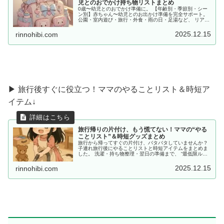
児とのおでかけ持ち物リストまとめ
0歳〜幼児とのおでかけ準備に。 【年齢別・季節別・シー
ン別】赤ちゃん〜幼児とのお出かけ準備を完全サポート。
公園・室内遊び・旅行・外食・雨の日・足湯など、 リアル
な体験をもとに「あると便利な持ち物」をママ目線でまと
めました。
2025.12.15
rinnohibi.com
▶ 旅行後すぐに役立つ！ママのやることリスト＆時短ア
イテム↓
旅行帰りの片付け、もう慌てない！ママの“やる
ことリスト”＆時短グッズまとめ
旅行から帰ってすぐの片付け、バタバタしていませんか？
子連れ旅行後にやることリストと時短アイテムをまとめま
した。 洗濯・持ち物整理・翌日の準備まで、 “最低限ルー
ティン”で、少しだけラクしませんか？
2025.12.15
rinnohibi.com