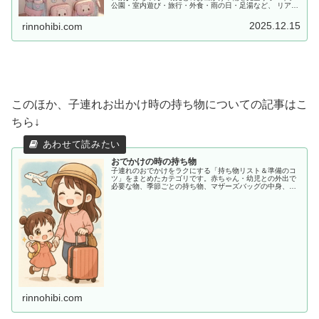
公園・室内遊び・旅行・外食・雨の日・足湯など、 リアル
な体験をもとに「あると便利な持ち物」をママ目線でまと
めました。
2025.12.15
rinnohibi.com
このほか、子連れお出かけ時の持ち物についての記事はこ
ちら↓
おでかけの時の持ち物
子連れのおでかけをラクにする「持ち物リスト＆準備のコ
ツ」をまとめたカテゴリです。赤ちゃん・幼児との外出で
必要な物、季節ごとの持ち物、マザーズバッグの中身、あ
ると助かる便利アイテムまで、ママ目線でわかりやすく紹
介します。
rinnohibi.com