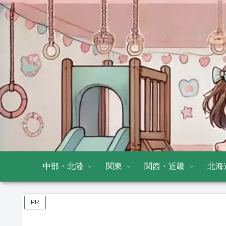
中部・北陸
関東
関西・近畿
北海
PR