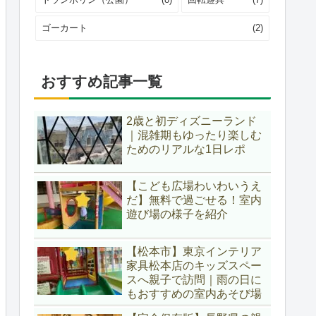
ゴーカート
(2)
おすすめ記事一覧
2歳と初ディズニーランド
｜混雑期もゆったり楽しむ
ためのリアルな1日レポ
【こども広場わいわいうえ
だ】無料で過ごせる！室内
遊び場の様子を紹介
【松本市】東京インテリア
家具松本店のキッズスペー
スへ親子で訪問｜雨の日に
もおすすめの室内あそび場