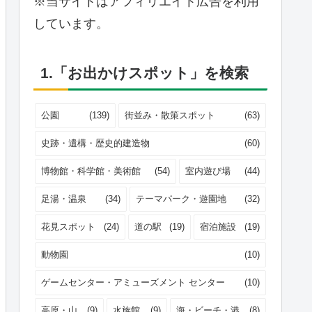
※当サイトはアフィリエイト広告を利用
しています。
1.「お出かけスポット」を検索
公園
(139)
街並み・散策スポット
(63)
史跡・遺構・歴史的建造物
(60)
博物館・科学館・美術館
(54)
室内遊び場
(44)
足湯・温泉
(34)
テーマパーク・遊園地
(32)
花見スポット
(24)
道の駅
(19)
宿泊施設
(19)
動物園
(10)
ゲームセンター・アミューズメント センター
(10)
高原・山
(9)
水族館
(9)
海・ビーチ・港
(8)