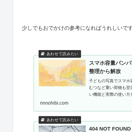
少しでもおでかけの参考になればうれしいで
スマホ容量パンパ
整理から解放
子どもの写真でスマホ容
むつなど重い荷物も翌
い機能と実際の使い方を
施中。
rinnohibi.com
404 NOT FOU