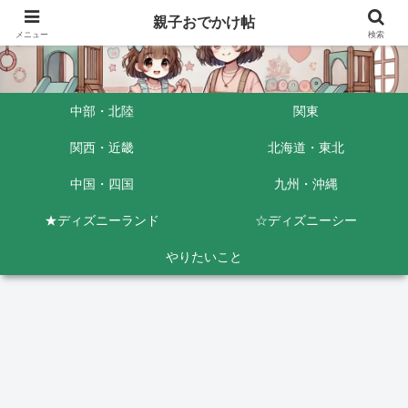
親子おでかけ帖
メニュー
検索
中部・北陸
関東
関西・近畿
北海道・東北
中国・四国
九州・沖縄
★ディズニーランド
☆ディズニーシー
やりたいこと