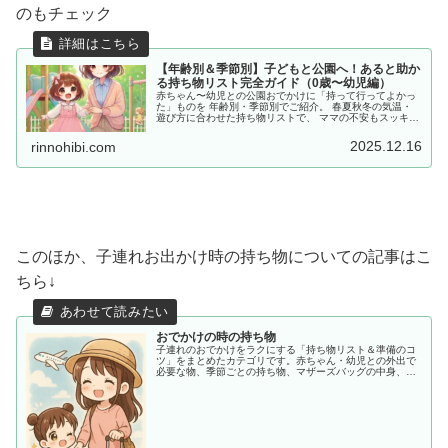
のもチェック
【年齢別＆季節別】子どもと公園へ！あると助か
る持ち物リスト完全ガイド（0歳〜幼児編）
赤ちゃん〜幼児との公園おでかけに「持って行ってよかっ
た」ものを 年齢別・季節別でご紹介。 春夏秋冬の気温・
遊び方に合わせた持ち物リストで、 ママの不安もスッキ
リ。今すぐチェック！
2025.12.16
rinnohibi.com
このほか、子連れお出かけ時の持ち物についての記事はこ
ちら↓
おでかけの時の持ち物
子連れのおでかけをラクにする「持ち物リスト＆準備のコ
ツ」をまとめたカテゴリです。赤ちゃん・幼児との外出で
必要な物、季節ごとの持ち物、マザーズバッグの中身、あ
ると助かる便利アイテムまで、ママ目線でわかりやすく紹
介します。