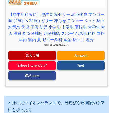
【熱中症対策に】 熱中対策ゼリー 赤穂化成 マンゴー
味 ( 150g × 24袋 ) ゼリー 凍らせて シャーベット 熱中
対策水 天塩 子供 幼児 小学生 中学生 高校生 大学生 大
人 高齢者 塩分補給 水分補給 スポーツ 現場 野外 屋外
屋内 室内 夏 ゼリー飲料 国産 熱中症 塩分
posted with
カエレバ
楽天市場
Amazon
Yahooショッピング
7net
価格.com
✔ 汗に近いイオンバランスで、外遊びや通園後のケア
にもぴったり