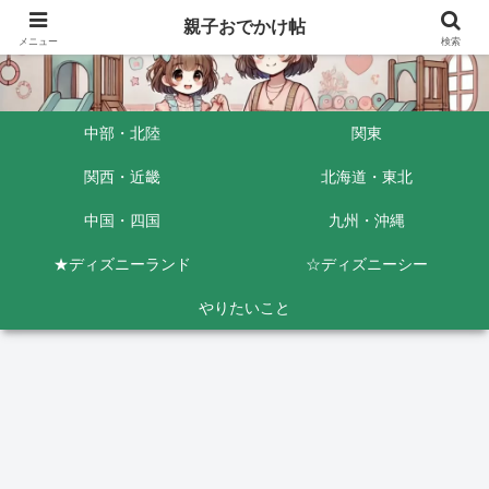
親子おでかけ帖
メニュー
検索
中部・北陸
関東
関西・近畿
北海道・東北
中国・四国
九州・沖縄
★ディズニーランド
☆ディズニーシー
やりたいこと