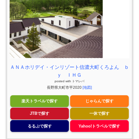
ＡＮＡホリデイ・インリゾート信濃大町くろよん ｂ
ｙ ＩＨＧ
posted with
トマレバ
長野県大町市平2020
[地図]
楽天トラベルで探す
じゃらんで探す
JTBで探す
一休で探す
るるぶで探す
Yahoo!トラベルで探す