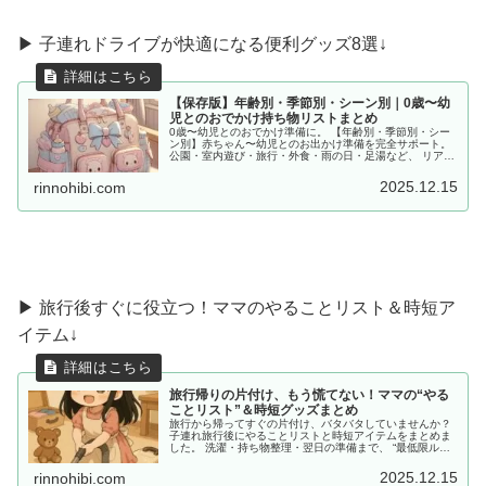
▶︎ 子連れドライブが快適になる便利グッズ8選↓
【保存版】年齢別・季節別・シーン別｜0歳〜幼
児とのおでかけ持ち物リストまとめ
0歳〜幼児とのおでかけ準備に。 【年齢別・季節別・シー
ン別】赤ちゃん〜幼児とのお出かけ準備を完全サポート。
公園・室内遊び・旅行・外食・雨の日・足湯など、 リアル
な体験をもとに「あると便利な持ち物」をママ目線でまと
めました。
2025.12.15
rinnohibi.com
▶ 旅行後すぐに役立つ！ママのやることリスト＆時短ア
イテム↓
旅行帰りの片付け、もう慌てない！ママの“やる
ことリスト”＆時短グッズまとめ
旅行から帰ってすぐの片付け、バタバタしていませんか？
子連れ旅行後にやることリストと時短アイテムをまとめま
した。 洗濯・持ち物整理・翌日の準備まで、 “最低限ルー
ティン”で、少しだけラクしませんか？
2025.12.15
rinnohibi.com