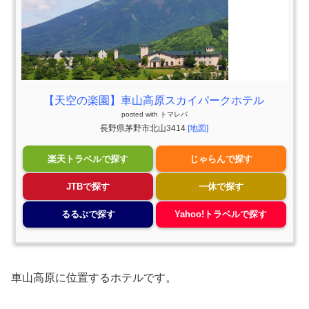
【天空の楽園】車山高原スカイパークホテル
posted with
トマレバ
長野県茅野市北山3414
[地図]
楽天トラベルで探す
じゃらんで探す
JTBで探す
一休で探す
るるぶで探す
Yahoo!トラベルで探す
車山高原に位置するホテルです。