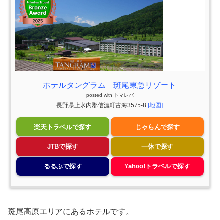
ホテルタングラム 斑尾東急リゾート
posted with
トマレバ
長野県上水内郡信濃町古海3575-8
[地図]
楽天トラベルで探す
じゃらんで探す
JTBで探す
一休で探す
るるぶで探す
Yahoo!トラベルで探す
斑尾高原エリアにあるホテルです。