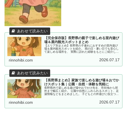
【完全保存版】長野県の親子で楽しめる室内遊び
場＆屋内観光スポットまとめ
【エリア別まとめ】長野県の子連れにおすすめの室内遊び
場＆屋内観光スポットを紹介。 雨の日・暑い日でも安心し
て楽しめる場所を、 実際に訪れた経験をもとにご紹介して
います。
2026.07.17
rinnohibi.com
【長野県まとめ】家族で楽しめる遊び場＆おでか
けスポット集｜公園・自然・体験を気軽に
長野県内で楽しめる遊び場やおでかけ先を、市街地から郊
外まで幅広く紹介。 公園や自然にふれられるスポット、足
湯情報などをまとめました。 子どもとの外遊びに役立つ情
報を探している方におすすめです。
2026.07.17
rinnohibi.com