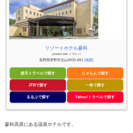
リゾートホテル蓼科
posted with
トマレバ
長野県茅野市北山4035-861
[地図]
楽天トラベルで探す
じゃらんで探す
JTBで探す
一休で探す
るるぶで探す
Yahoo!トラベルで探す
蓼科高原にある温泉ホテルです。