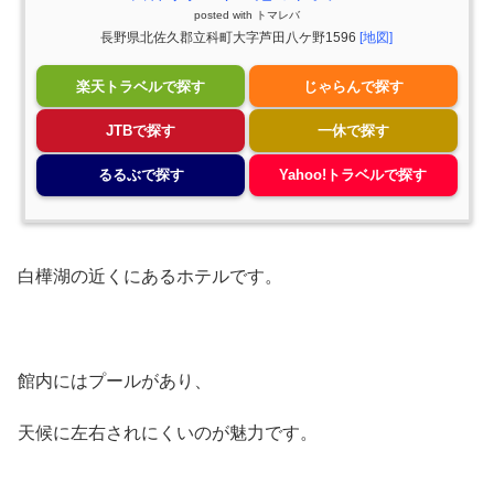
posted with
トマレバ
長野県北佐久郡立科町大字芦田八ケ野1596
[地図]
楽天トラベルで探す
じゃらんで探す
JTBで探す
一休で探す
るるぶで探す
Yahoo!トラベルで探す
白樺湖の近くにあるホテルです。
館内にはプールがあり、
天候に左右されにくいのが魅力です。