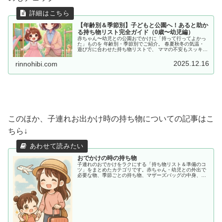
【年齢別＆季節別】子どもと公園へ！あると助か
る持ち物リスト完全ガイド（0歳〜幼児編）
赤ちゃん〜幼児との公園おでかけに「持って行ってよかっ
た」ものを 年齢別・季節別でご紹介。 春夏秋冬の気温・
遊び方に合わせた持ち物リストで、 ママの不安もスッキ
リ。今すぐチェック！
2025.12.16
rinnohibi.com
このほか、子連れお出かけ時の持ち物についての記事はこ
ちら↓
おでかけの時の持ち物
子連れのおでかけをラクにする「持ち物リスト＆準備のコ
ツ」をまとめたカテゴリです。赤ちゃん・幼児との外出で
必要な物、季節ごとの持ち物、マザーズバッグの中身、あ
ると助かる便利アイテムまで、ママ目線でわかりやすく紹
介します。