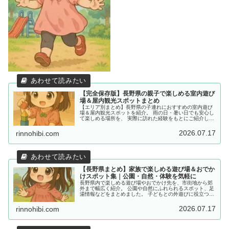
【完全保存版】長野県の親子で楽しめる室内遊び
場＆屋内観光スポットまとめ
【エリア別まとめ】長野県の子連れにおすすめの室内遊び
場＆屋内観光スポットを紹介。 雨の日・暑い日でも安心し
て楽しめる場所を、 実際に訪れた経験をもとにご紹介して
います。
2026.07.17
rinnohibi.com
【長野県まとめ】家族で楽しめる遊び場＆おでか
けスポット集｜公園・自然・体験を気軽に
長野県内で楽しめる遊び場やおでかけ先を、市街地から郊
外まで幅広く紹介。 公園や自然にふれられるスポット、足
湯情報などをまとめました。 子どもとの外遊びに役立つ情
報を探している方におすすめです。
2026.07.17
rinnohibi.com