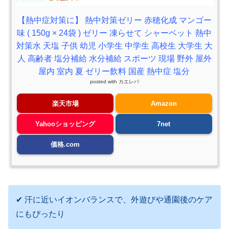
【熱中症対策に】 熱中対策ゼリー 赤穂化成 マンゴー
味 ( 150g × 24袋 ) ゼリー 凍らせて シャーベット 熱中
対策水 天塩 子供 幼児 小学生 中学生 高校生 大学生 大
人 高齢者 塩分補給 水分補給 スポーツ 現場 野外 屋外
屋内 室内 夏 ゼリー飲料 国産 熱中症 塩分
posted with
カエレバ
楽天市場
Amazon
Yahooショッピング
7net
価格.com
✔ 汗に近いイオンバランスで、外遊びや通園後のケア
にもぴったり