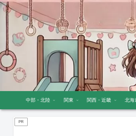
中部・北陸
関東
関西・近畿
北海
PR