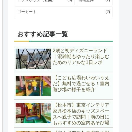
ゴーカート
(2)
おすすめ記事一覧
2歳と初ディズニーランド
｜混雑期もゆったり楽しむ
ためのリアルな1日レポ
【こども広場わいわいうえ
だ】無料で過ごせる！室内
遊び場の様子を紹介
【松本市】東京インテリア
家具松本店のキッズスペー
スへ親子で訪問｜雨の日に
もおすすめの室内あそび場