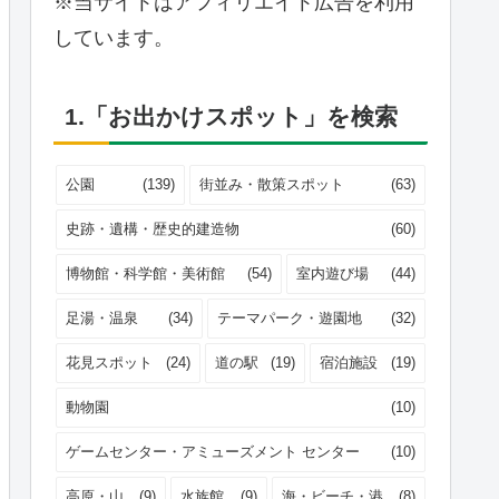
※当サイトはアフィリエイト広告を利用
しています。
1.「お出かけスポット」を検索
公園
(139)
街並み・散策スポット
(63)
史跡・遺構・歴史的建造物
(60)
博物館・科学館・美術館
(54)
室内遊び場
(44)
足湯・温泉
(34)
テーマパーク・遊園地
(32)
花見スポット
(24)
道の駅
(19)
宿泊施設
(19)
動物園
(10)
ゲームセンター・アミューズメント センター
(10)
高原・山
(9)
水族館
(9)
海・ビーチ・港
(8)