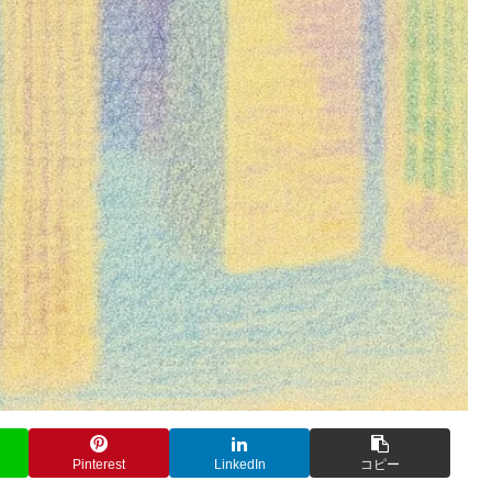
Pinterest
LinkedIn
コピー