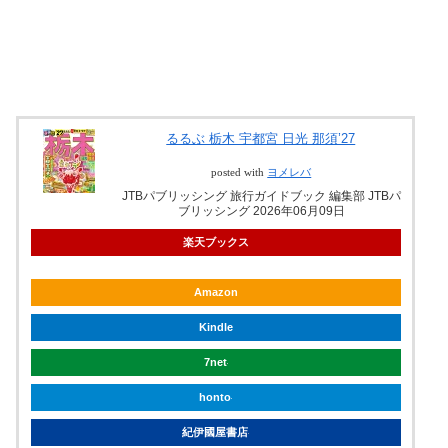
るるぶ 栃木 宇都宮 日光 那須’27
posted with
ヨメレバ
JTBパブリッシング 旅行ガイドブック 編集部 JTBパ
ブリッシング 2026年06月09日
楽天ブックス
Amazon
Kindle
7net
honto
紀伊國屋書店