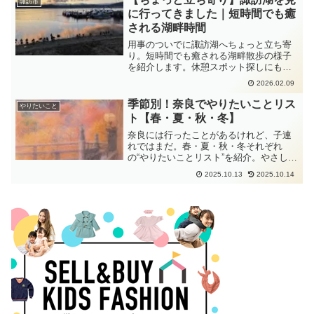
諏訪市
に行ってきました｜短時間でも癒
される湖畔時間
用事のついでに諏訪湖へちょっと立ち寄
り。短時間でも癒される湖畔散歩の様子
を紹介します。休憩スポット探しにもお
すすめです。
2026.02.09
季節別！奈良でやりたいことリス
やりたいこと
ト【春・夏・秋・冬】
奈良には行ったことがあるけれど、子連
れではまだ。春・夏・秋・冬それぞれ
の“やりたいことリスト”を紹介。やさしい
古都で叶えたい季節の旅。
2025.10.13
2025.10.14