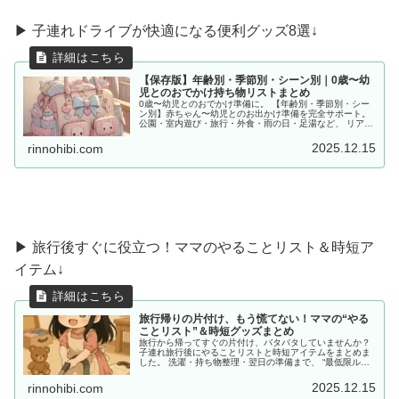
▶︎ 子連れドライブが快適になる便利グッズ8選↓
【保存版】年齢別・季節別・シーン別｜0歳〜幼
児とのおでかけ持ち物リストまとめ
0歳〜幼児とのおでかけ準備に。 【年齢別・季節別・シー
ン別】赤ちゃん〜幼児とのお出かけ準備を完全サポート。
公園・室内遊び・旅行・外食・雨の日・足湯など、 リアル
な体験をもとに「あると便利な持ち物」をママ目線でまと
めました。
2025.12.15
rinnohibi.com
▶ 旅行後すぐに役立つ！ママのやることリスト＆時短ア
イテム↓
旅行帰りの片付け、もう慌てない！ママの“やる
ことリスト”＆時短グッズまとめ
旅行から帰ってすぐの片付け、バタバタしていませんか？
子連れ旅行後にやることリストと時短アイテムをまとめま
した。 洗濯・持ち物整理・翌日の準備まで、 “最低限ルー
ティン”で、少しだけラクしませんか？
2025.12.15
rinnohibi.com