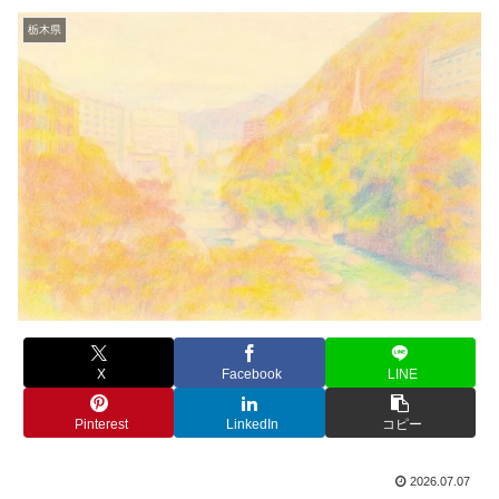
栃木県
X
Facebook
LINE
Pinterest
LinkedIn
コピー
2026.07.07