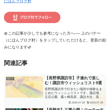
にほんブログ村
🎀この記事が少しでも参考になった方へ── 上のバナー
（にほんブログ村）をタップしていただけると、更新の励
みになります🌿
関連記事
【長野県諏訪市】子連れで楽し
諏訪市
む！諏訪市ウィッシュリスト9選
長野県諏訪市で行きたい場所や体験をま
とめたウィッシュリストです。諏訪湖、
立石公園、霧ヶ峰高原、諏訪大社、高島
城、上諏訪温泉、ガラス工芸体験、そば
2026.07.26
2026.07.28
打ち体験、ビーナスラインなど、子連れ
のおでかけや観光の参考になるスポット
【長野市】三重公園｜ローラーす