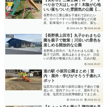
長野市
を紹介します。
べり台で大はしゃぎ！木陰が心地
いい落ちついた雰囲気の公園【無
料駐車場あり】
長野市の三重公園を子連れで訪れたレ
ポ。ローラーすべり台や砂場などの遊
具、駐車場やトイレ情報も紹介。落ち着
いた雰囲気でゆったり過ごせる公園で
2024.04.26
2026.04.04
す。
【長野県上田市】丸子かわまち公
上田市
園を親子で散策｜川沿いの景色を
楽しめる開放的な公園
長野県上田市の「丸子かわまち公園」を
親子で訪問。遊具はありませんが、川沿
いの景色や整備された歩道、広めの駐車
場が印象的な公園でした。
2026.05.07
道の駅 小坂田公園まとめ｜室
塩尻市
内・屋外・学びがそろう子連れス
ポット
塩尻市の道の駅小坂田公園を子連れで徹
底レポ。室内アスレチック、屋外子ども
広場、塩尻市立自然博物館までまとめて
紹介します。雨の日でも遊べる長野県の
2026.02.25
2026.03.13
子連れおでかけスポットです。
【ちょっと立ち寄り】諏訪湖を見