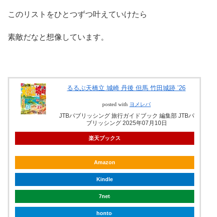
このリストをひとつずつ叶えていけたら
素敵だなと想像しています。
るるぶ天橋立 城崎 丹後 但馬 竹田城跡 ’26
posted with
ヨメレバ
JTBパブリッシング 旅行ガイドブック 編集部 JTBパ
ブリッシング 2025年07月10日
楽天ブックス
Amazon
Kindle
7net
honto