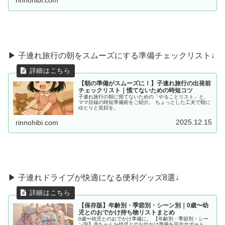
rinnohibi.com
▶ 子連れ旅行の朝をスムーズにする準備チェックリスト↓
【朝の準備がスムーズに！】子連れ旅行の出発前
チェックリスト｜慌てないための時短コツ
子連れ旅行の朝に慌てないための「やることリスト」と、
ママ目線の時短準備術をご紹介。 ちょっとした工夫で朝に
ゆとりと笑顔を。
2025.12.15
rinnohibi.com
▶︎ 子連れドライブが快適になる便利グッズ8選↓
【保存版】年齢別・季節別・シーン別｜0歳〜幼
児とのおでかけ持ち物リストまとめ
0歳〜幼児とのおでかけ準備に。 【年齢別・季節別・シー
ン別】赤ちゃん〜幼児とのお出かけ準備を完全サポート。