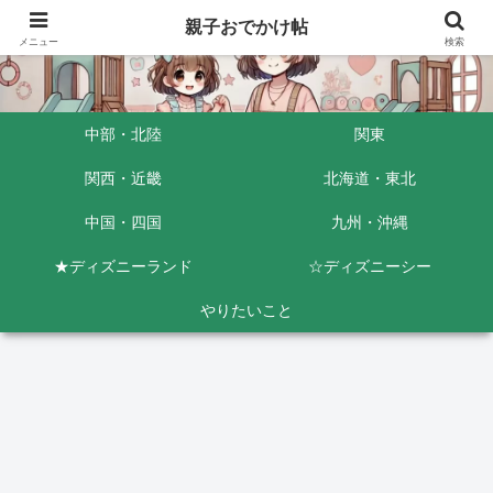
親子おでかけ帖
メニュー
検索
中部・北陸
関東
関西・近畿
北海道・東北
中国・四国
九州・沖縄
★ディズニーランド
☆ディズニーシー
やりたいこと