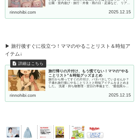
公園・室内遊び・旅行・外食・雨の日・足湯など、 リアル
な体験をもとに「あると便利な持ち物」をママ目線でまと
めました。
2025.12.15
rinnohibi.com
▶ 旅行後すぐに役立つ！ママのやることリスト＆時短ア
イテム↓
旅行帰りの片付け、もう慌てない！ママの“やる
ことリスト”＆時短グッズまとめ
旅行から帰ってすぐの片付け、バタバタしていませんか？
子連れ旅行後にやることリストと時短アイテムをまとめま
した。 洗濯・持ち物整理・翌日の準備まで、 “最低限ルー
ティン”で、少しだけラクしませんか？
2025.12.15
rinnohibi.com