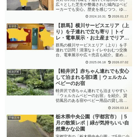
広々とした芝生や整備された城内はベビ
ーカーでも安心。歴史を感じつつ、ゆっ
たり過ごせる家族のおでかけ先です。
2024.10.31
2026.01.17
【群馬】横川サービスエリア（上
安中市
り）を子連れで立ち寄り｜トイ
レ・電車展示・お土産までリアル
レポ！
群馬の横川サービスエリア（上り）を子
連れで訪問！清潔なトイレやおむつ交換
台、電車展示や広々売店も紹介。釜めし
は今回は時間の関係で諦めましたが、子
2025.06.18
2026.07.02
ども連れに優しい休憩スポットとして大
満足でした。
【軽井沢】赤ちゃん連れでも安心
軽井沢町
して泊まれる宿3選｜ウェルカム
ベビーのお宿
軽井沢で赤ちゃん連れでも泊まりやすい
「ウェルカムベビーのお宿」を紹介。貸
切風呂のある宿やベビー用品の貸し出し
が充実したホテルなど、子連れ旅行に配
2026.03.14
慮された軽井沢の宿をまとめました。
栃木県中央公園（宇都宮市）｜5
宇都宮市
月の散策レポ｜緑が気持ちいい自
然豊かな公園
宇都宮市の「栃木県中央公園」で5月に少