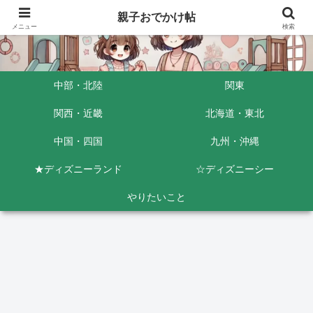
親子おでかけ帖
メニュー
検索
中部・北陸
関東
関西・近畿
北海道・東北
中国・四国
九州・沖縄
★ディズニーランド
☆ディズニーシー
やりたいこと