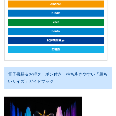
Amazon
Kindle
7net
honto
紀伊國屋書店
図書館
電子書籍＆お得クーポン付き！持ち歩きやすい「超ち
いサイズ」ガイドブック