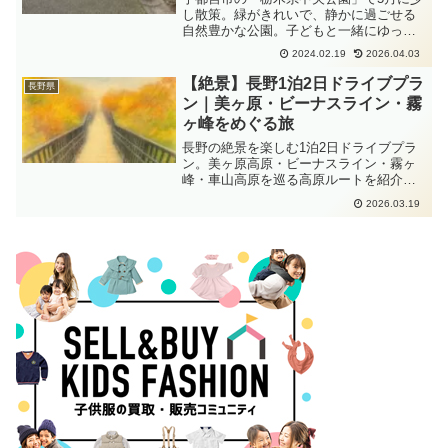
し散策。緑がきれいで、静かに過ごせる
自然豊かな公園。子どもと一緒にゆった
り過ごせる環境が魅力。公園の雰囲気や
2024.02.19
2026.04.03
当日の様子を紹介します。
【絶景】長野1泊2日ドライブプラ
長野県
ン｜美ヶ原・ビーナスライン・霧
ヶ峰をめぐる旅
長野の絶景を楽しむ1泊2日ドライブプラ
ン。美ヶ原高原・ビーナスライン・霧ヶ
峰・車山高原を巡る高原ルートを紹介。
自然を満喫できる長野旅行のモデルコー
2026.03.19
スです。