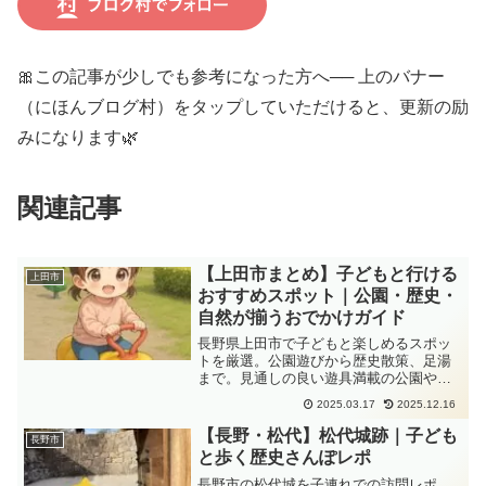
🎀この記事が少しでも参考になった方へ── 上のバナー
（にほんブログ村）をタップしていただけると、更新の励
みになります🌿
関連記事
【上田市まとめ】子どもと行ける
上田市
おすすめスポット｜公園・歴史・
自然が揃うおでかけガイド
長野県上田市で子どもと楽しめるスポッ
トを厳選。公園遊びから歴史散策、足湯
まで。見通しの良い遊具満載の公園や、
桜が美しい城跡、散歩しやすい緑地な
2025.03.17
2025.12.16
ど、安心して訪れやすい場所をまとめて
います。
【長野・松代】松代城跡｜子ども
長野市
と歩く歴史さんぽレポ
長野市の松代城を子連れでの訪問レポ。