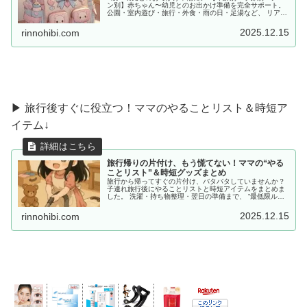
ン別】赤ちゃん〜幼児とのお出かけ準備を完全サポート。
公園・室内遊び・旅行・外食・雨の日・足湯など、 リアル
な体験をもとに「あると便利な持ち物」をママ目線でまと
めました。
2025.12.15
rinnohibi.com
▶ 旅行後すぐに役立つ！ママのやることリスト＆時短ア
イテム↓
旅行帰りの片付け、もう慌てない！ママの“やる
ことリスト”＆時短グッズまとめ
旅行から帰ってすぐの片付け、バタバタしていませんか？
子連れ旅行後にやることリストと時短アイテムをまとめま
した。 洗濯・持ち物整理・翌日の準備まで、 “最低限ルー
ティン”で、少しだけラクしませんか？
2025.12.15
rinnohibi.com