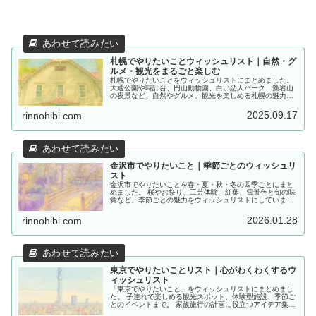
札幌でやりたいことウィッシュリスト｜自然・グ
ルメ・観光をまるごと楽しむ
札幌でやりたいことをウィッシュリストにまとめました。
大通公園や時計台、円山動物園、白い恋人パーク、藻岩山
の夜景など、自然やグルメ、観光を楽しめる札幌の魅力を
紹介します。
2025.09.17
rinnohibi.com
金沢市でやりたいこと｜季節ごとのウィッシュリ
スト
金沢市でやりたいことを春・夏・秋・冬の四季ごとにまと
めました。 桜やお祭り、工芸体験、紅葉、雪景色と旬の味
覚など、季節ごとの魅力をウィッシュリストにしていま
す。
2026.01.28
rinnohibi.com
東京でやりたいことリスト｜心がわくわくするウ
ィッシュリスト
「東京でやりたいこと」をウィッシュリストにまとめまし
た。 子連れで楽しめる観光スポット、体験型施設、季節ご
とのイベントまで。 家族旅行の計画に役立つアイデア集で
す。