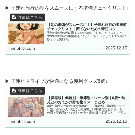
▶ 子連れ旅行の朝をスムーズにする準備チェックリスト↓
【朝の準備がスムーズに！】子連れ旅行の出発前
チェックリスト｜慌てないための時短コツ
子連れ旅行の朝に慌てないための「やることリスト」と、
ママ目線の時短準備術をご紹介。 ちょっとした工夫で朝に
ゆとりと笑顔を。
2025.12.15
rinnohibi.com
▶︎ 子連れドライブが快適になる便利グッズ8選↓
【保存版】年齢別・季節別・シーン別｜0歳〜幼
児とのおでかけ持ち物リストまとめ
0歳〜幼児とのおでかけ準備に。 【年齢別・季節別・シー
ン別】赤ちゃん〜幼児とのお出かけ準備を完全サポート。
公園・室内遊び・旅行・外食・雨の日・足湯など、 リアル
な体験をもとに「あると便利な持ち物」をママ目線でまと
めました。
2025.12.15
rinnohibi.com