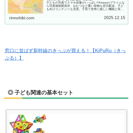
子どもの写真でスマホ容量がいっぱい?Amazonプライムな
ら写真無制限保存、おむつなど重い荷物も翌日配送、子ど
も向けコンテンツも充実。子育て世帯に嬉しい機能と実際
の使い方を紹介します。月額600円で始められる30日間無
料体験実施中。
2025.12.15
rinnohibi.com
窓口に並ばず新幹線のきっぷが買える！【KiPuRu（きっ
ぷる）】
◎ 子ども関連の基本セット