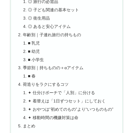
◎ 旅行の必需品
◎ 子ども関連の基本セット
◎ 衛生用品
◎ あると安心アイテム
年齢別｜子連れ旅行の持ちもの
■ 乳児
■ 幼児
■ 小学生
季節別｜持ちものの＋αアイテム
■ 春
荷造りをラクにするコツ
✦ 仕分けポーチで「人別」に分ける
✦ 着替えは「1日ずつセット」にしておく
✦ おやつは“初めてのもの”より“いつものもの”
✦ 移動時間の機嫌対策は命
まとめ