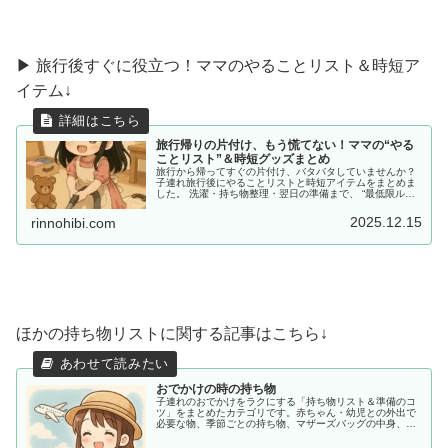
▶ 旅行後すぐに役立つ！ママのやることリスト＆時短ア
イテム↓
旅行帰りの片付け、もう慌てない！ママの“やる
ことリスト”＆時短グッズまとめ
旅行から帰ってすぐの片付け、バタバタしていませんか？
子連れ旅行後にやることリストと時短アイテムをまとめま
した。 洗濯・持ち物整理・翌日の準備まで、 “最低限ルー
ティン”で、少しだけラクしませんか？
2025.12.15
rinnohibi.com
ほかの持ち物リストに関する記事はこちら↓
おでかけの時の持ち物
子連れのおでかけをラクにする「持ち物リスト＆準備のコ
ツ」をまとめたカテゴリです。赤ちゃん・幼児との外出で
必要な物、季節ごとの持ち物、マザーズバッグの中身、あ
ると助かる便利アイテムまで、ママ目線でわかりやすく紹
介します。