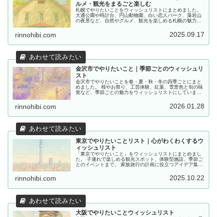
ルメ・観光をまるごと楽しむ
札幌でやりたいことをウィッシュリストにまとめました。
大通公園や時計台、円山動物園、白い恋人パーク、藻岩山
の夜景など、自然やグルメ、観光を楽しめる札幌の魅力を
紹介します。
2025.09.17
rinnohibi.com
金沢市でやりたいこと｜季節ごとのウィッシュリ
スト
金沢市でやりたいことを春・夏・秋・冬の四季ごとにまと
めました。 桜やお祭り、工芸体験、紅葉、雪景色と旬の味
覚など、季節ごとの魅力をウィッシュリストにしていま
す。
2026.01.28
rinnohibi.com
東京でやりたいことリスト｜心がわくわくするウ
ィッシュリスト
「東京でやりたいこと」をウィッシュリストにまとめまし
た。 子連れで楽しめる観光スポット、体験型施設、季節ご
とのイベントまで。 家族旅行の計画に役立つアイデア集で
す。
2025.10.22
rinnohibi.com
大阪でやりたいことウィッシュリスト