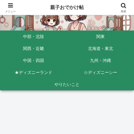
親子おでかけ帖
メニュー
検索
中部・北陸
関東
関西・近畿
北海道・東北
中国・四国
九州・沖縄
★ディズニーランド
☆ディズニーシー
やりたいこと