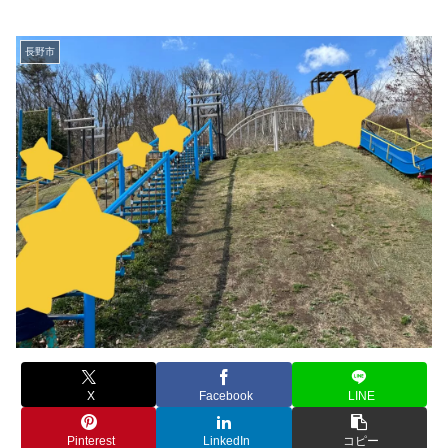
長野市
X
Facebook
LINE
Pinterest
LinkedIn
コピー