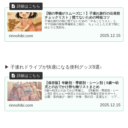
【朝の準備がスムーズに！】子連れ旅行の出発前
チェックリスト｜慌てないための時短コツ
子連れ旅行の朝に慌てないための「やることリスト」と、
ママ目線の時短準備術をご紹介。 ちょっとした工夫で朝に
ゆとりと笑顔を。
2025.12.15
rinnohibi.com
▶︎ 子連れドライブが快適になる便利グッズ8選↓
【保存版】年齢別・季節別・シーン別｜0歳〜幼
児とのおでかけ持ち物リストまとめ
0歳〜幼児とのおでかけ準備に。 【年齢別・季節別・シー
ン別】赤ちゃん〜幼児とのお出かけ準備を完全サポート。
公園・室内遊び・旅行・外食・雨の日・足湯など、 リアル
な体験をもとに「あると便利な持ち物」をママ目線でまと
めました。
2025.12.15
rinnohibi.com