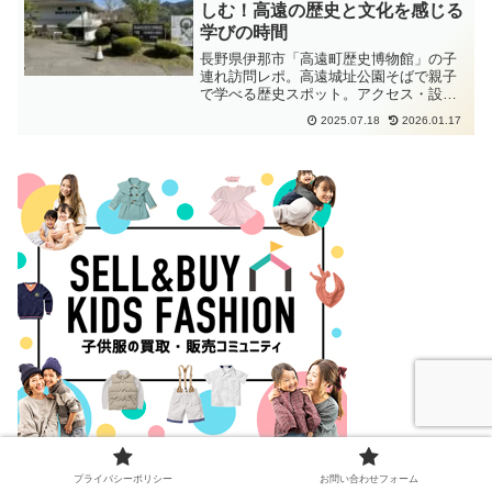
しむ！高遠の歴史と文化を感じる
学びの時間
長野県伊那市「高遠町歴史博物館」の子
連れ訪問レポ。高遠城址公園そばで親子
で学べる歴史スポット。アクセス・設備
情報も掲載！
2025.07.18
2026.01.17
プライバシーポリシー
お問い合わせフォーム
【新規会員登録で【300ポイントプレゼント】♪】