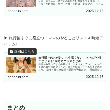
ン別】赤ちゃん〜幼児とのお出かけ準備を完全サポート。
公園・室内遊び・旅行・外食・雨の日・足湯など、 リアル
な体験をもとに「あると便利な持ち物」をママ目線でまと
めました。
2025.12.15
rinnohibi.com
▶ 旅行後すぐに役立つ！ママのやることリスト＆時短ア
イテム↓
旅行帰りの片付け、もう慌てない！ママの“やる
ことリスト”＆時短グッズまとめ
旅行から帰ってすぐの片付け、バタバタしていませんか？
子連れ旅行後にやることリストと時短アイテムをまとめま
した。 洗濯・持ち物整理・翌日の準備まで、 “最低限ルー
ティン”で、少しだけラクしませんか？
2025.12.15
rinnohibi.com
まとめ