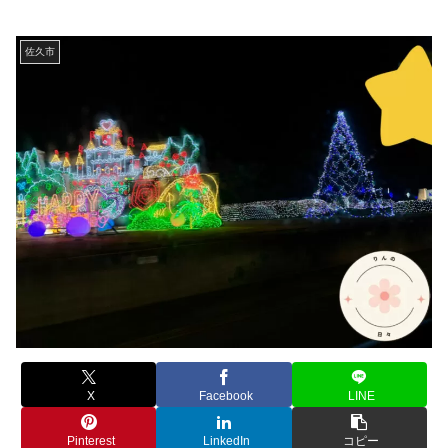
佐久市
X
Facebook
LINE
Pinterest
LinkedIn
コピー