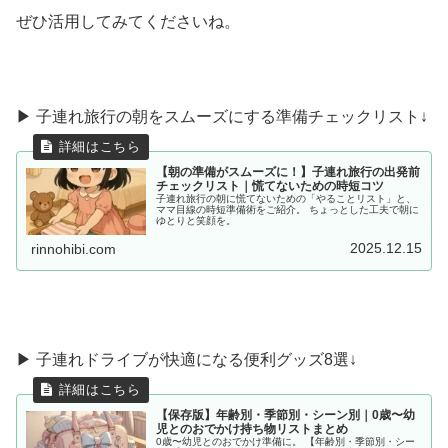
ぜひ活用してみてくださいね。
▶ 子連れ旅行の朝をスムーズにする準備チェックリスト↓
【朝の準備がスムーズに！】子連れ旅行の出発前
チェックリスト｜慌てないための時短コツ
子連れ旅行の朝に慌てないための「やることリスト」と、
ママ目線の時短準備術をご紹介。 ちょっとした工夫で朝に
ゆとりと笑顔を。
2025.12.15
rinnohibi.com
▶︎ 子連れドライブが快適になる便利グッズ8選↓
【保存版】年齢別・季節別・シーン別｜0歳〜幼
児とのおでかけ持ち物リストまとめ
0歳〜幼児とのおでかけ準備に。 【年齢別・季節別・シー