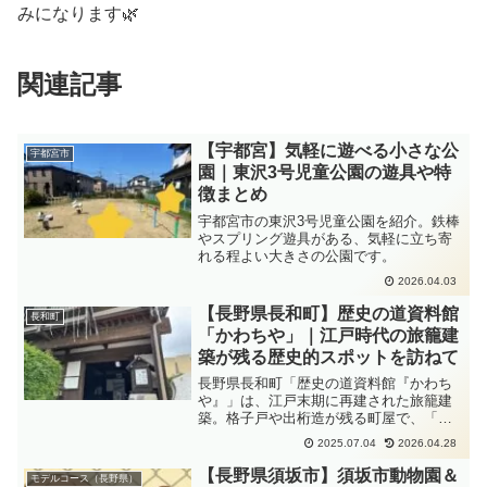
みになります🌿
関連記事
【宇都宮】気軽に遊べる小さな公
宇都宮市
園｜東沢3号児童公園の遊具や特
徴まとめ
宇都宮市の東沢3号児童公園を紹介。鉄棒
やスプリング遊具がある、気軽に立ち寄
れる程よい大きさの公園です。
2026.04.03
【長野県長和町】歴史の道資料館
長和町
「かわちや」｜江戸時代の旅籠建
築が残る歴史的スポットを訪ねて
長野県長和町「歴史の道資料館『かわち
や』」は、江戸末期に再建された旅籠建
築。格子戸や出桁造が残る町屋で、「歴
史の道百選」に選ばれています。中山道
2025.07.04
2026.04.28
散策の途中にもおすすめ。
【長野県須坂市】須坂市動物園＆
モデルコース（長野県）