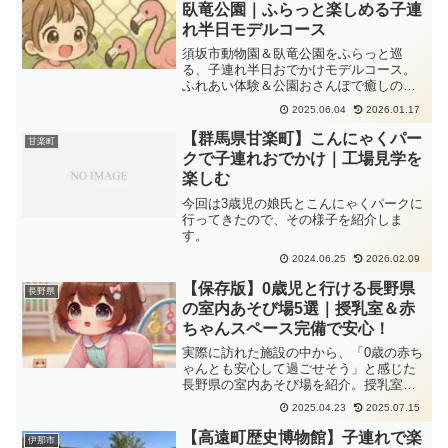
臥竜公園｜ふらっと楽しめる子連
れ半日モデルコース
須坂市動物園＆臥竜公園をふらっと巡
る、子連れ半日おでかけモデルコース。
ふれあい体験＆公園おさんぽで癒しの時
間。
2025.06.04
2026.01.17
【群馬県甘楽町】こんにゃくパー
甘楽町
クで子連れおでかけ｜工場見学を
楽しむ
今回は3歳児の娘氏とこんにゃくパークに
行ってきたので、その様子を紹介しま
す。
2024.06.25
2026.02.09
【保存版】0歳児と行ける長野県
長野県
の室内あそび場5選｜授乳室＆赤
ちゃんスペース完備で安心！
実際に訪れた施設の中から、「0歳の赤ち
ゃんとも安心して過ごせそう」と感じた
長野県の室内あそび場を紹介。授乳室・
おむつ替えスペース完備の施設を厳選し
2025.04.23
2025.07.15
ています。
【高遠町歴史博物館】子連れで楽
伊那市