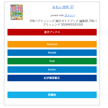
るるぶ 信州 ’27
posted with
ヨメレバ
JTBパブリッシング 旅行ガイドブック 編集部 JTBパ
ブリッシング 2026年03月10日
楽天ブックス
Amazon
Kindle
7net
honto
紀伊國屋書店
ebookjapan
図書館