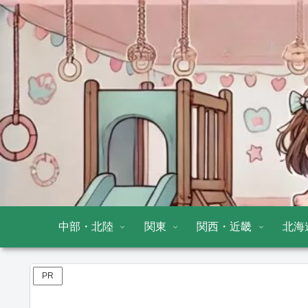
中部・北陸
関東
関西・近畿
北海
PR