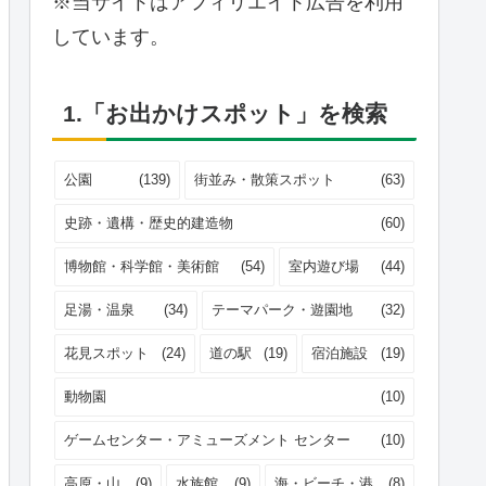
※当サイトはアフィリエイト広告を利用
しています。
1.「お出かけスポット」を検索
公園
(139)
街並み・散策スポット
(63)
史跡・遺構・歴史的建造物
(60)
博物館・科学館・美術館
(54)
室内遊び場
(44)
足湯・温泉
(34)
テーマパーク・遊園地
(32)
花見スポット
(24)
道の駅
(19)
宿泊施設
(19)
動物園
(10)
ゲームセンター・アミューズメント センター
(10)
高原・山
(9)
水族館
(9)
海・ビーチ・港
(8)