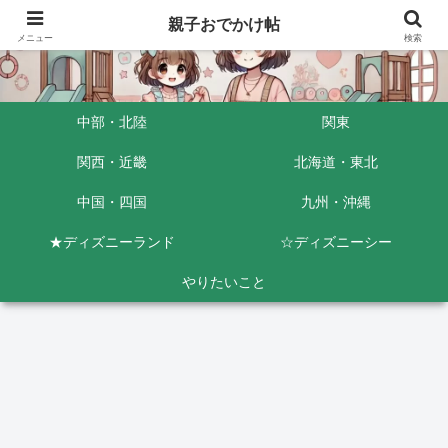
親子おでかけ帖
メニュー
検索
中部・北陸
関東
関西・近畿
北海道・東北
中国・四国
九州・沖縄
★ディズニーランド
☆ディズニーシー
やりたいこと