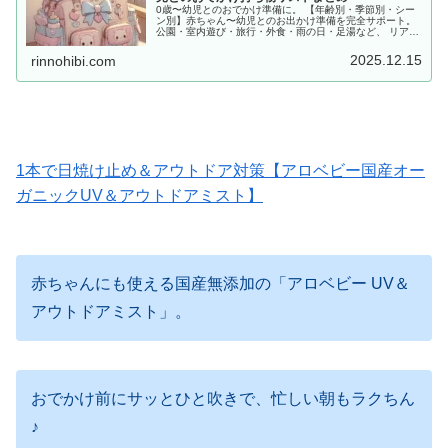
0歳〜幼児とのおでかけ準備に。 【年齢別・季節別・シー
ン別】赤ちゃん〜幼児とのお出かけ準備を完全サポート。
公園・室内遊び・旅行・外食・雨の日・足湯など、 リアル
な体験をもとに「あると便利な持ち物」をママ目線でまと
めました。
2025.12.15
rinnohibi.com
1本で日焼け止め＆アウトドア対策【アロベビー国産オー
ガニックUV＆アウトドアミスト】
赤ちゃんにも使える国産無添加の「アロベビー UV＆
アウトドアミスト」。
おでかけ前にサッとひと吹きで、忙しい朝もラクちん
♪