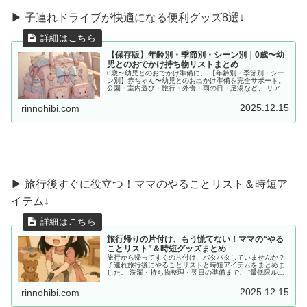
▶︎ 子連れドライブが快適になる便利グッズ8選↓
【保存版】年齢別・季節別・シーン別｜0歳〜幼
児とのおでかけ持ち物リストまとめ
0歳〜幼児とのおでかけ準備に。 【年齢別・季節別・シー
ン別】赤ちゃん〜幼児とのお出かけ準備を完全サポート。
公園・室内遊び・旅行・外食・雨の日・足湯など、 リアル
な体験をもとに「あると便利な持ち物」をママ目線でまと
めました。
2025.12.15
rinnohibi.com
▶ 旅行後すぐに役立つ！ママのやることリスト＆時短ア
イテム↓
旅行帰りの片付け、もう慌てない！ママの“やる
ことリスト”＆時短グッズまとめ
旅行から帰ってすぐの片付け、バタバタしていませんか？
子連れ旅行後にやることリストと時短アイテムをまとめま
した。 洗濯・持ち物整理・翌日の準備まで、 “最低限ルー
ティン”で、少しだけラクしませんか？
2025.12.15
rinnohibi.com