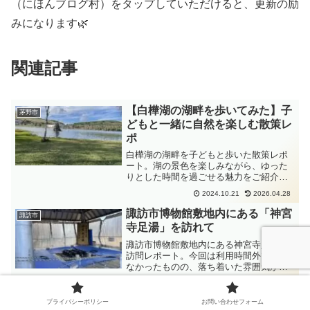
（にほんブログ村）をタップしていただけると、更新の励
みになります🌿
関連記事
【白樺湖の湖畔を歩いてみた】子
茅野市
どもと一緒に自然を楽しむ散策レ
ポ
白樺湖の湖畔を子どもと歩いた散策レポ
ート。湖の景色を楽しみながら、ゆった
りとした時間を過ごせる魅力をご紹介し
ます。親子でのんびり歩きたい方におす
2024.10.21
2026.04.28
すめです。
諏訪市博物館敷地内にある「神宮
諏訪市
寺足湯」を訪れて
諏訪市博物館敷地内にある神宮寺足湯の
訪問レポート。今回は利用時間外で入れ
なかったものの、落ち着いた雰囲気が魅
力。博物館と一緒に立ち寄れる諏訪市の
2026.02.02
2026.02.09
足湯スポットを紹介します。
【千曲市】たじま公園｜恐竜オブ
プライバシーポリシー
お問い合わせフォーム
千曲市