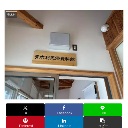
青木村
X
Facebook
LINE
Pinterest
LinkedIn
コピー