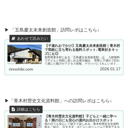
▶ 「五島慶太未来創造館」訪問レポはこちら↓
【子連れおでかけ】五島慶太未来創造館｜青木村
で気軽に立ち寄れる無料スポット♪電車好きキッ
ズにも◎
長野県青木村にある「五島慶太未来創造館」は、 入館無料
で子どもと気軽に楽しめる展示施設。 実際に子連れで訪れ
て感じた魅力やアクセス情報、ママパパにうれしいポイン
トをまとめました。
2026.01.17
rinnohibi.com
▶「青木村歴史文化資料館」への訪問レポはこちら↓
【青木村歴史文化資料館】子どもと一緒に学べ
る！雨の日にも安心の屋内お出かけスポット
雨の日でも安心して親子で楽しめる、青木村歴史文化資料
館をご紹介。 広すぎず、ほどよいボリュームで見学できる