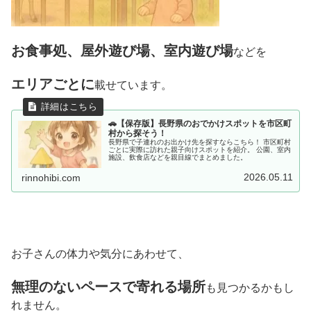
お食事処、屋外遊び場、室内遊び場
などを
エリアごとに
載せています。
🚗【保存版】長野県のおでかけスポットを市区町
村から探そう！
長野県で子連れのお出かけ先を探すならこちら！ 市区町村
ごとに実際に訪れた親子向けスポットを紹介。 公園、室内
施設、飲食店などを親目線でまとめました。
2026.05.11
rinnohibi.com
お子さんの体力や気分にあわせて、
無理のないペースで寄れる場所
も見つかるかもし
れません。