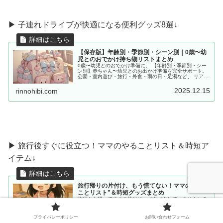
▶︎ 子連れドライブが快適になる便利グッズ8選↓
【保存版】年齢別・季節別・シーン別｜0歳〜幼
児とのおでかけ持ち物リストまとめ
0歳〜幼児とのおでかけ準備に。 【年齢別・季節別・シー
ン別】赤ちゃん〜幼児とのお出かけ準備を完全サポート。
公園・室内遊び・旅行・外食・雨の日・足湯など、 リアル
な体験をもとに「あると便利な持ち物」をママ目線でまと
めました。
2025.12.15
rinnohibi.com
▶ 旅行後すぐに役立つ！ママのやることリスト＆時短ア
イテム↓
旅行帰りの片付け、もう慌てない！ママの“やる
ことリスト”＆時短グッズまとめ
旅行から帰ってすぐの片付け、バタバタしていませんか？
子連れ旅行後にやることリストと時短アイテムをまとめま
した。 洗濯・持ち物整理・翌日の準備まで、 “最低限ルー
ティン”で、少しだけラクしませんか？
プライバシーポリシー
お問い合わせフォーム