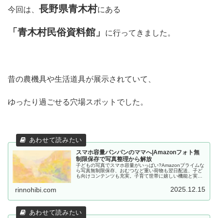
長野県青木村
今回は、
にある
「青木村民俗資料館」
に行ってきました。
昔の農機具や生活道具が展示されていて、
ゆったり過ごせる穴場スポットでした。
スマホ容量パンパンのママへ|Amazonフォト無
制限保存で写真整理から解放
子どもの写真でスマホ容量がいっぱい?Amazonプライムな
ら写真無制限保存、おむつなど重い荷物も翌日配送、子ど
も向けコンテンツも充実。子育て世帯に嬉しい機能と実際
の使い方を紹介します。月額600円で始められる30日間無
料体験実施中。
2025.12.15
rinnohibi.com