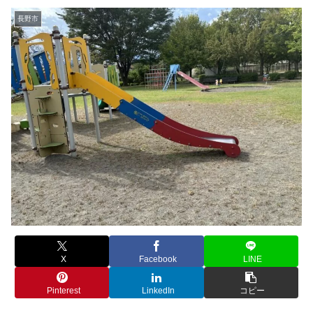
長野市
X
Facebook
LINE
Pinterest
LinkedIn
コピー