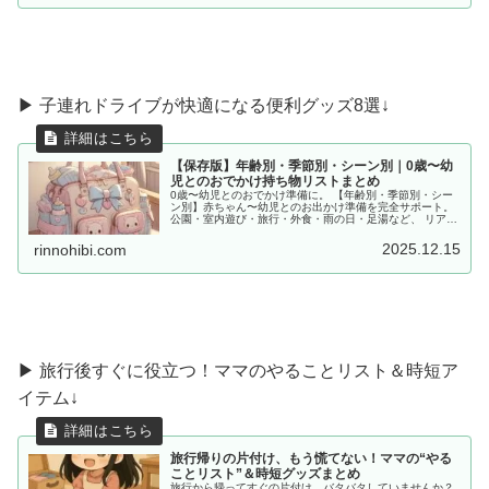
▶︎ 子連れドライブが快適になる便利グッズ8選↓
【保存版】年齢別・季節別・シーン別｜0歳〜幼
児とのおでかけ持ち物リストまとめ
0歳〜幼児とのおでかけ準備に。 【年齢別・季節別・シー
ン別】赤ちゃん〜幼児とのお出かけ準備を完全サポート。
公園・室内遊び・旅行・外食・雨の日・足湯など、 リアル
な体験をもとに「あると便利な持ち物」をママ目線でまと
めました。
2025.12.15
rinnohibi.com
▶ 旅行後すぐに役立つ！ママのやることリスト＆時短ア
イテム↓
旅行帰りの片付け、もう慌てない！ママの“やる
ことリスト”＆時短グッズまとめ
旅行から帰ってすぐの片付け、バタバタしていませんか？