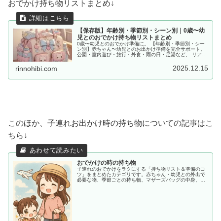
おでかけ持ち物リストまとめ↓
【保存版】年齢別・季節別・シーン別｜0歳〜幼
児とのおでかけ持ち物リストまとめ
0歳〜幼児とのおでかけ準備に。 【年齢別・季節別・シー
ン別】赤ちゃん〜幼児とのお出かけ準備を完全サポート。
公園・室内遊び・旅行・外食・雨の日・足湯など、 リアル
な体験をもとに「あると便利な持ち物」をママ目線でまと
めました。
2025.12.15
rinnohibi.com
このほか、子連れお出かけ時の持ち物についての記事はこ
ちら↓
おでかけの時の持ち物
子連れのおでかけをラクにする「持ち物リスト＆準備のコ
ツ」をまとめたカテゴリです。赤ちゃん・幼児との外出で
必要な物、季節ごとの持ち物、マザーズバッグの中身、あ
ると助かる便利アイテムまで、ママ目線でわかりやすく紹
介します。