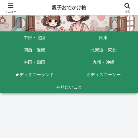
親子おでかけ帖
メニュー
検索
中部・北陸
関東
関西・近畿
北海道・東北
中国・四国
九州・沖縄
★ディズニーランド
☆ディズニーシー
やりたいこと