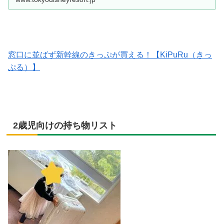
窓口に並ばず新幹線のきっぷが買える！【KiPuRu（きっ
ぷる）】
2歳児向けの持ち物リスト