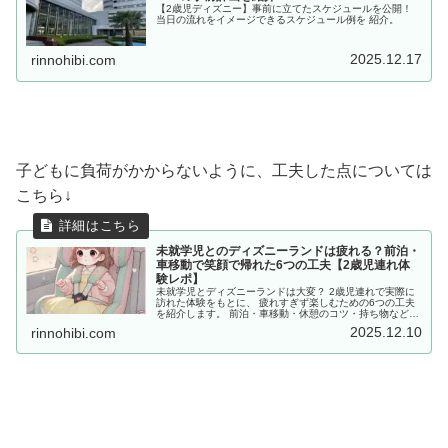
【2歳児ディズニー】事前に立てたスケジュールを公開！
当日の流れをイメージできるスケジュール例を 紹介。
2025.12.17
rinnohibi.com
子どもに負荷がかからないように、工夫した点については
こちら↓
未就学児とのディズニーランドは疲れる？前泊・
車移動で笑顔で帰れた6つの工夫【2歳児連れ体
験レポ】
未就学児とディズニーランドは大変？ 2歳児連れで実際に
訪れた体験をもとに、 疲れすぎず楽しむための6つの工夫
を紹介します。 前泊・車移動・休憩のコツ・持ち物など、
子連れ初ディズニーの不安を解消するヒントが満載！
2025.12.10
rinnohibi.com