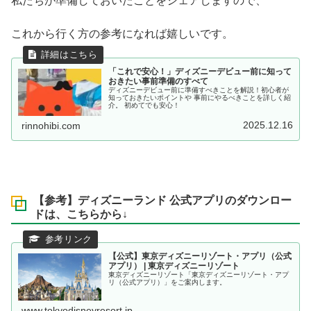
私たちが準備しておいたことをシェアしますので、
これから行く方の参考になれば嬉しいです。
「これで安心！」ディズニーデビュー前に知って
おきたい事前準備のすべて
ディズニーデビュー前に準備すべきことを解説！初心者が
知っておきたいポイントや 事前にやるべきことを詳しく紹
介。 初めてでも安心！
2025.12.16
rinnohibi.com
【参考】ディズニーランド 公式アプリのダウンロー
ドは、こちらから↓
【公式】東京ディズニーリゾート・アプリ（公式
アプリ） | 東京ディズニーリゾート
東京ディズニーリゾート「東京ディズニーリゾート・アプ
リ（公式アプリ）」をご案内します。
www.tokyodisneyresort.jp