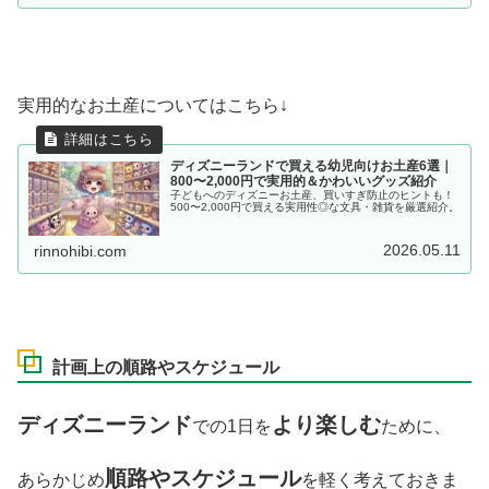
実用的なお土産についてはこちら↓
ディズニーランドで買える幼児向けお土産6選｜
800〜2,000円で実用的＆かわいいグッズ紹介
子どもへのディズニーお土産、買いすぎ防止のヒントも！
500〜2,000円で買える実用性◎な文具・雑貨を厳選紹介。
2026.05.11
rinnohibi.com
計画上の順路やスケジュール
ディズニーランド
より楽しむ
での1日を
ために、
順路やスケジュール
あらかじめ
を軽く考えておきま