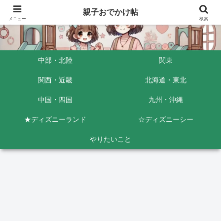
親子おでかけ帖
メニュー
検索
中部・北陸
関東
関西・近畿
北海道・東北
中国・四国
九州・沖縄
★ディズニーランド
☆ディズニーシー
やりたいこと